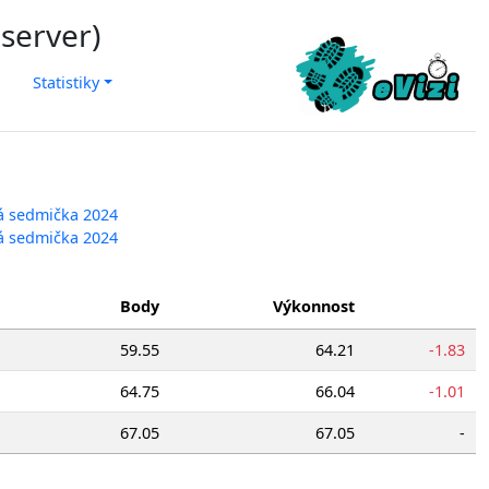
 server)
Statistiky
ká sedmička 2024
ká sedmička 2024
Body
Výkonnost
59.55
64.21
-1.83
64.75
66.04
-1.01
67.05
67.05
-