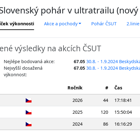
lovenský pohár v ultratrailu (nový
íček výkonnosti
Akce a pochody
Pohár ČSUT
2.linie
ené výsledky na akcích ČSUT
Nejlépe bodovaná akce:
67.05
30.8. - 1.9.2024 Beskyds
Nejvyšší dosažená
67.05
30.8. - 1.9.2024 Beskyds
výkonnost:
Ročník
#
Čas
2026
44
17:18:41
2025
120
15:50:04
2024
86
16:16:29