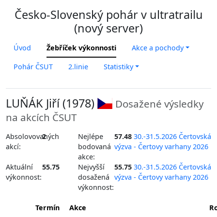
Česko-Slovenský pohár v ultratrailu
(nový server)
Úvod
Žebříček výkonnosti
Akce a pochody
Pohár ČSUT
2.linie
Statistiky
LUŇÁK Jiří (1978)
Dosažené výsledky
na akcích ČSUT
Absolovovaných
2
Nejlépe
57.48
30.-31.5.2026 Čertovská
akcí:
bodovaná
výzva - Čertovy varhany 2026
akce:
Aktuální
55.75
Nejvyšší
55.75
30.-31.5.2026 Čertovská
výkonnost:
dosažená
výzva - Čertovy varhany 2026
výkonnost:
Termín
Akce
Ro