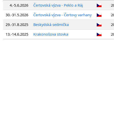
4.-5.6.2026
Čertovská výzva - Peklo a Ráj
2
30.-31.5.2026
Čertovská výzva - Čertovy varhany
2
29.-31.8.2025
Beskydská sedmička
2
13.-14.6.2025
Krakonošova stovka
2