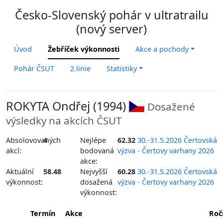
Česko-Slovenský pohár v ultratrailu
(nový server)
Úvod
Žebříček výkonnosti
Akce a pochody
Pohár ČSUT
2.linie
Statistiky
ROKYTA Ondřej (1994)
Dosažené
výsledky na akcích ČSUT
Absolovovaných
4
Nejlépe
62.32
30.-31.5.2026 Čertovská
akcí:
bodovaná
výzva - Čertovy varhany 2026
akce:
Aktuální
58.48
Nejvyšší
60.28
30.-31.5.2026 Čertovská
výkonnost:
dosažená
výzva - Čertovy varhany 2026
výkonnost:
Termín
Akce
Roč