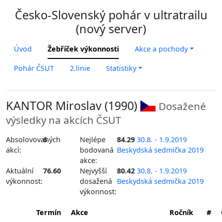
Česko-Slovenský pohár v ultratrailu
(nový server)
Úvod
Žebříček výkonnosti
Akce a pochody
Pohár ČSUT
2.linie
Statistiky
KANTOR Miroslav (1990)
Dosažené
výsledky na akcích ČSUT
Absolovovaných
6
Nejlépe
84.29
30.8. - 1.9.2019
akcí:
bodovaná
Beskydská sedmička 2019
akce:
Aktuální
76.60
Nejvyšší
80.42
30.8. - 1.9.2019
výkonnost:
dosažená
Beskydská sedmička 2019
výkonnost:
Termín
Akce
Ročník
#