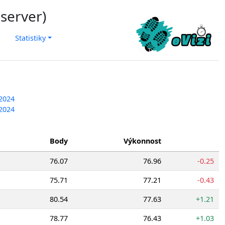
 server)
Statistiky
 2024
 2024
Body
Výkonnost
76.07
76.96
-0.25
75.71
77.21
-0.43
80.54
77.63
+1.21
78.77
76.43
+1.03