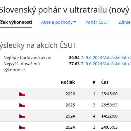
lovenský pohár v ultratrailu (nový
íček výkonnosti
Akce a pochody
Pohár ČSUT
2.linie
ýsledky na akcích ČSUT
Nejlépe bodovaná akce:
80.54
7.-9.6.2024 Valašské kilo
Nejvyšší dosažená
77.63
7.-9.6.2024 Valašské kilo
výkonnost:
Ročník
#
Čas
2026
1
25:45:00
2025
3
26:50:23
2024
4
14:22:00
2024
3
24:06:03