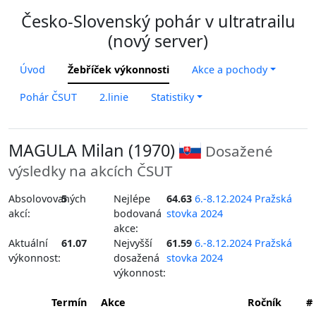
Česko-Slovenský pohár v ultratrailu
(nový server)
Úvod
Žebříček výkonnosti
Akce a pochody
Pohár ČSUT
2.linie
Statistiky
MAGULA Milan (1970)
Dosažené
výsledky na akcích ČSUT
Absolovovaných
5
Nejlépe
64.63
6.-8.12.2024 Pražská
akcí:
bodovaná
stovka 2024
akce:
Aktuální
61.07
Nejvyšší
61.59
6.-8.12.2024 Pražská
výkonnost:
dosažená
stovka 2024
výkonnost:
Termín
Akce
Ročník
#