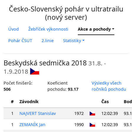
Česko-Slovenský pohár v ultratrailu
(nový server)
Úvod
Žebříček výkonnosti
Akce a pochody
Pohár ČSUT
2.linie
Statistiky
Beskydská sedmička 2018
31.8. -
1.9.2018
Počet finišerů:
Koeficient
Výsledky všech
506
pochodu:
93.17
ročníků pochodu
#
Závodník
Čas
Bod
1
NAJVERT Stanislav
1972
12:02:39
93.
1
ZEMANÍK Jan
1990
12:02:39
93.