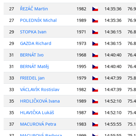
27
ŘEZÁČ Martin
1982
14:35:36
76.
27
POLEDNÍK Michal
1989
14:35:36
76.
29
STOPKA Ivan
1971
14:36:15
76.
29
GAZDA Richard
1973
14:36:15
76.
31
BERNÁT Ivo
1968
14:40:40
76.
31
BERNÁT Matěj
1995
14:40:40
76.
33
FRIEDEL Jan
1979
14:47:39
75.
33
VÁCLAVÍK Rostislav
1982
14:47:39
75.
35
HRDLIČKOVÁ Ivana
1989
14:52:10
75.
35
HLAVIČKA Lukáš
1987
14:52:10
75.
37
MACUROVÁ Petra
1983
14:55:55
75.
37
MACUROVÁ Barbora
1999
14:55:55
75.