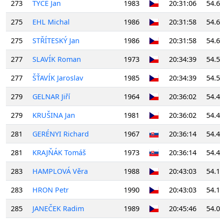
273
TÝČE Jan
1983
20:31:06
54.
275
EHL Michal
1986
20:31:58
54.
275
STŘÍTESKÝ Jan
1986
20:31:58
54.
277
SLAVÍK Roman
1973
20:34:39
54.
277
ŠŤAVÍK Jaroslav
1985
20:34:39
54.
279
GELNAR Jiří
1964
20:36:02
54.
279
KRUŠINA Jan
1981
20:36:02
54.
281
GERÉNYI Richard
1967
20:36:14
54.
281
KRAJŇÁK Tomáš
1973
20:36:14
54.
283
HAMPLOVÁ Věra
1988
20:43:03
54.
283
HRON Petr
1990
20:43:03
54.
285
JANEČEK Radim
1989
20:45:46
54.