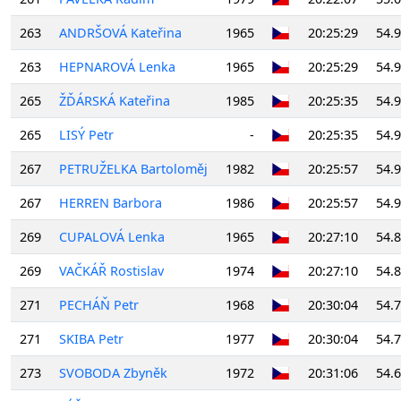
263
ANDRŠOVÁ Kateřina
1965
20:25:29
54.
263
HEPNAROVÁ Lenka
1965
20:25:29
54.
265
ŽĎÁRSKÁ Kateřina
1985
20:25:35
54.
265
LISÝ Petr
-
20:25:35
54.
267
PETRUŽELKA Bartoloměj
1982
20:25:57
54.
267
HERREN Barbora
1986
20:25:57
54.
269
CUPALOVÁ Lenka
1965
20:27:10
54.
269
VAČKÁŘ Rostislav
1974
20:27:10
54.
271
PECHÁŇ Petr
1968
20:30:04
54.
271
SKIBA Petr
1977
20:30:04
54.
273
SVOBODA Zbyněk
1972
20:31:06
54.