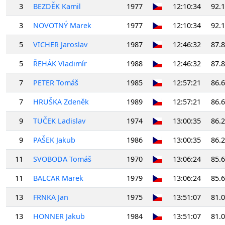
3
BEZDĚK Kamil
1977
12:10:34
92.
3
NOVOTNÝ Marek
1977
12:10:34
92.
5
VICHER Jaroslav
1987
12:46:32
87.
5
ŘEHÁK Vladimír
1988
12:46:32
87.
7
PETER Tomáš
1985
12:57:21
86.
7
HRUŠKA Zdeněk
1989
12:57:21
86.
9
TUČEK Ladislav
1974
13:00:35
86.
9
PAŠEK Jakub
1986
13:00:35
86.
11
SVOBODA Tomáš
1970
13:06:24
85.
11
BALCAR Marek
1979
13:06:24
85.
13
FRNKA Jan
1975
13:51:07
81.
13
HONNER Jakub
1984
13:51:07
81.