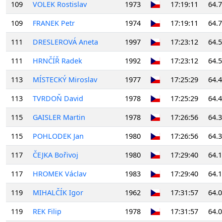
109
VOLEK Rostislav
1973
17:19:11
64.
109
FRANEK Petr
1974
17:19:11
64.
111
DRESLEROVÁ Aneta
1997
17:23:12
64.
111
HRNČÍŘ Radek
1992
17:23:12
64.
113
MÍSTECKÝ Miroslav
1977
17:25:29
64.
113
TVRDOŇ David
1978
17:25:29
64.
115
GAISLER Martin
1978
17:26:56
64.
115
POHLODEK Jan
1980
17:26:56
64.
117
ČEJKA Bořivoj
1980
17:29:40
64.
117
HROMEK Václav
1983
17:29:40
64.
119
MIHALČÍK Igor
1962
17:31:57
64.
119
REK Filip
1978
17:31:57
64.