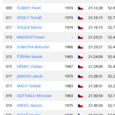
309
ŠUBERT Pavel
1974
21:12:28
52.
311
VESELÝ Tomáš
1974
21:16:15
52.
311
ŠVEJDA Martin
1974
21:16:15
52.
313
MADECKÝ Pavel
-
21:23:21
52.
313
SOBOTKA Bohumil
1966
21:23:21
52.
315
ŠTĚPÁN Marek
1965
21:24:09
52.
315
NĚMEC Vladan
1967
21:24:09
52.
317
JANOVIC Jakub
1975
21:28:31
52.
317
MACH Tadeáš
1983
21:28:31
52.
319
GOTTVALD Miroslav
1963
21:30:54
52.
319
KREIDL Martin
1975
21:30:54
52.