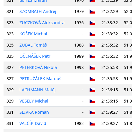
321
BENEŠ Martin
1976
21:32:29
52.
321
SZOMBATH Andrej
1979
21:32:29
52.
323
ZUCZKOVÁ Aleksandra
1976
21:33:32
52.
323
KOŠEK Michal
-
21:33:32
52.
325
ZUBAL Tomáš
1988
21:35:32
51.
325
OČENÁŠEK Petr
1989
21:35:32
51.
327
PETERKOVÁ Nikola
1998
21:35:58
51.
327
PETRUŽÁLEK Matouš
-
21:35:58
51.
329
LACHMANN Matěj
-
21:36:15
51.
329
VESELÝ Michal
-
21:36:15
51.
331
SLIVKA Roman
-
21:39:27
51.
331
VALČÍK David
1982
21:39:27
51.