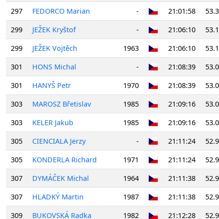
297
FEDORCO Marian
-
21:01:58
53.
299
JEŽEK Kryštof
-
21:06:10
53.
299
JEŽEK Vojtěch
1963
21:06:10
53.
301
HONS Michal
-
21:08:39
53.
301
HANYŠ Petr
1970
21:08:39
53.
303
MAROSZ Břetislav
1985
21:09:16
53.
303
KELER Jakub
1985
21:09:16
53.
305
CIENCIALA Jerzy
-
21:11:24
52.
305
KONDERLA Richard
1971
21:11:24
52.
307
DYMÁČEK Michal
1964
21:11:38
52.
307
HLADKÝ Martin
1987
21:11:38
52.
309
BUKOVSKÁ Radka
1982
21:12:28
52.