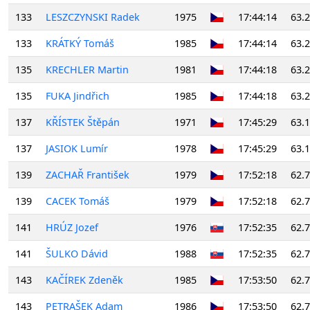
133
LESZCZYNSKI Radek
1975
17:44:14
63.
133
KRÁTKÝ Tomáš
1985
17:44:14
63.
135
KRECHLER Martin
1981
17:44:18
63.
135
FUKA Jindřich
1985
17:44:18
63.
137
KŘÍSTEK Štěpán
1971
17:45:29
63.
137
JASIOK Lumír
1978
17:45:29
63.
139
ZACHAŘ František
1979
17:52:18
62.
139
CACEK Tomáš
1979
17:52:18
62.
141
HRÚZ Jozef
1976
17:52:35
62.
141
ŠULKO Dávid
1988
17:52:35
62.
143
KAČÍREK Zdeněk
1985
17:53:50
62.
143
PETRAŠEK Adam
1986
17:53:50
62.