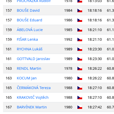
155
PROCHÁZKA Rudolf
1978
18:13:03
61.
157
BOUŠE David
1984
18:18:16
61.
157
BOUŠE Eduard
1986
18:18:16
61.
159
ÁBELOVÁ Lucie
1985
18:21:10
61.
159
FIŠAR Lenka
1992
18:21:10
61.
161
RYCHNA Lukáš
1989
18:23:30
61.
161
GOTTVALD Jaroslav
1989
18:23:30
61.
163
RENDL Martin
1978
18:26:22
60.
163
KOCUM Jan
1980
18:26:22
60.
165
ČERMÁKOVÁ Tereza
1988
18:27:10
60.
165
KRAKOVIČ Vojtěch
1988
18:27:10
60.
167
BARVÍNEK Martin
1980
18:27:42
60.