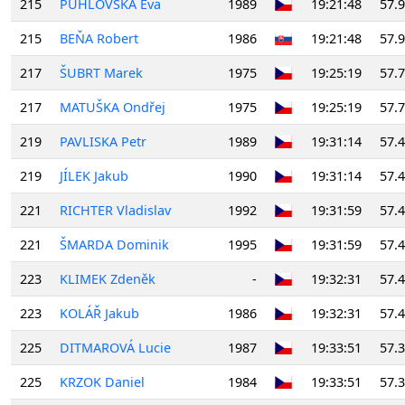
215
PUHLOVSKÁ Eva
1989
19:21:48
57.
215
BEŇA Robert
1986
19:21:48
57.
217
ŠUBRT Marek
1975
19:25:19
57.
217
MATUŠKA Ondřej
1975
19:25:19
57.
219
PAVLISKA Petr
1989
19:31:14
57.
219
JÍLEK Jakub
1990
19:31:14
57.
221
RICHTER Vladislav
1992
19:31:59
57.
221
ŠMARDA Dominik
1995
19:31:59
57.
223
KLIMEK Zdeněk
-
19:32:31
57.
223
KOLÁŘ Jakub
1986
19:32:31
57.
225
DITMAROVÁ Lucie
1987
19:33:51
57.
225
KRZOK Daniel
1984
19:33:51
57.