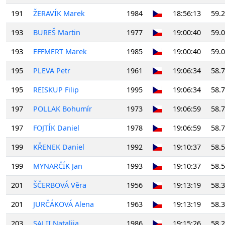
191
ŽERAVÍK Marek
1984
18:56:13
59.
193
BUREŠ Martin
1977
19:00:40
59.
193
EFFMERT Marek
1985
19:00:40
59.
195
PLEVA Petr
1961
19:06:34
58.
195
REISKUP Filip
1995
19:06:34
58.
197
POLLAK Bohumír
1973
19:06:59
58.
197
FOJTÍK Daniel
1978
19:06:59
58.
199
KŘENEK Daniel
1992
19:10:37
58.
199
MYNARČÍK Jan
1993
19:10:37
58.
201
ŠČERBOVÁ Věra
1956
19:13:19
58.
201
JURČÁKOVÁ Alena
1963
19:13:19
58.
203
SALII Nataliia
1986
19:15:26
58.