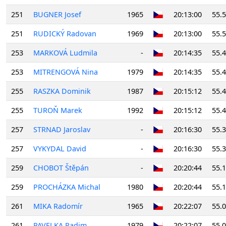
251
BUGNER Josef
1965
20:13:00
55.
251
RUDICKÝ Radovan
1969
20:13:00
55.
253
MARKOVÁ Ludmila
-
20:14:35
55.
253
MITRENGOVÁ Nina
1979
20:14:35
55.
255
RASZKA Dominik
1987
20:15:12
55.
255
TUROŇ Marek
1992
20:15:12
55.
257
STRNAD Jaroslav
-
20:16:30
55.
257
VYKYDAL David
-
20:16:30
55.
259
CHOBOT Štěpán
-
20:20:44
55.
259
PROCHÁZKA Michal
1980
20:20:44
55.
261
MIKA Radomír
1965
20:22:07
55.
261
PAVELKA Radim
1979
20:22:07
55.