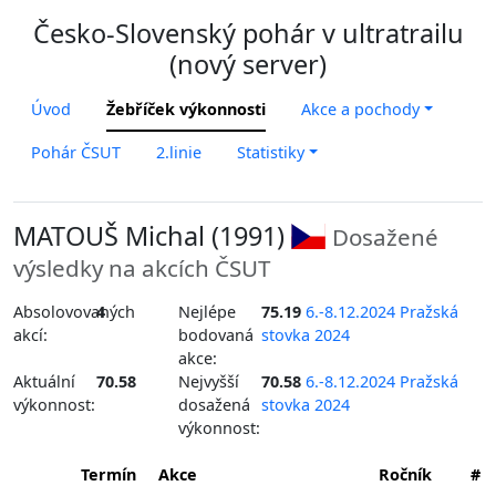
Česko-Slovenský pohár v ultratrailu
(nový server)
Úvod
Žebříček výkonnosti
Akce a pochody
Pohár ČSUT
2.linie
Statistiky
MATOUŠ Michal (1991)
Dosažené
výsledky na akcích ČSUT
Absolovovaných
4
Nejlépe
75.19
6.-8.12.2024 Pražská
akcí:
bodovaná
stovka 2024
akce:
Aktuální
70.58
Nejvyšší
70.58
6.-8.12.2024 Pražská
výkonnost:
dosažená
stovka 2024
výkonnost:
Termín
Akce
Ročník
#