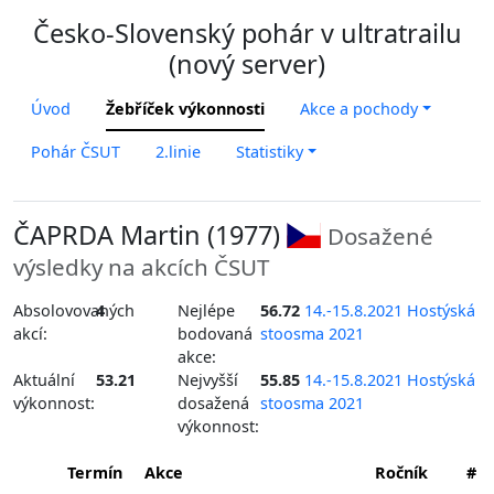
Česko-Slovenský pohár v ultratrailu
(nový server)
Úvod
Žebříček výkonnosti
Akce a pochody
Pohár ČSUT
2.linie
Statistiky
ČAPRDA Martin (1977)
Dosažené
výsledky na akcích ČSUT
Absolovovaných
4
Nejlépe
56.72
14.-15.8.2021 Hostýská
akcí:
bodovaná
stoosma 2021
akce:
Aktuální
53.21
Nejvyšší
55.85
14.-15.8.2021 Hostýská
výkonnost:
dosažená
stoosma 2021
výkonnost:
Termín
Akce
Ročník
#