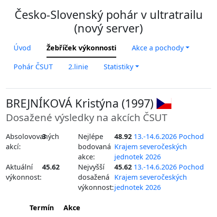
Česko-Slovenský pohár v ultratrailu
(nový server)
Úvod
Žebříček výkonnosti
Akce a pochody
Pohár ČSUT
2.linie
Statistiky
BREJNÍKOVÁ Kristýna (1997)
Dosažené výsledky na akcích ČSUT
Absolovovaných
3
Nejlépe
48.92
13.-14.6.2026 Pochod
akcí:
bodovaná
Krajem severočeských
akce:
jednotek 2026
Aktuální
45.62
Nejvyšší
45.62
13.-14.6.2026 Pochod
výkonnost:
dosažená
Krajem severočeských
výkonnost:
jednotek 2026
Termín
Akce