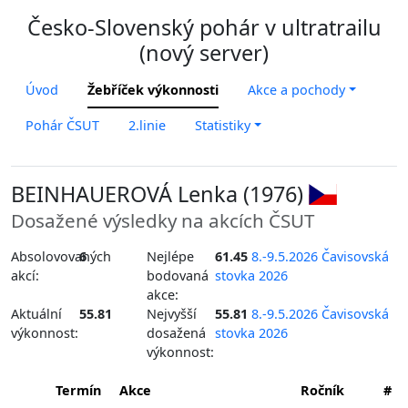
Česko-Slovenský pohár v ultratrailu
(nový server)
Úvod
Žebříček výkonnosti
Akce a pochody
Pohár ČSUT
2.linie
Statistiky
BEINHAUEROVÁ Lenka (1976)
Dosažené výsledky na akcích ČSUT
Absolovovaných
6
Nejlépe
61.45
8.-9.5.2026 Čavisovská
akcí:
bodovaná
stovka 2026
akce:
Aktuální
55.81
Nejvyšší
55.81
8.-9.5.2026 Čavisovská
výkonnost:
dosažená
stovka 2026
výkonnost:
Termín
Akce
Ročník
#