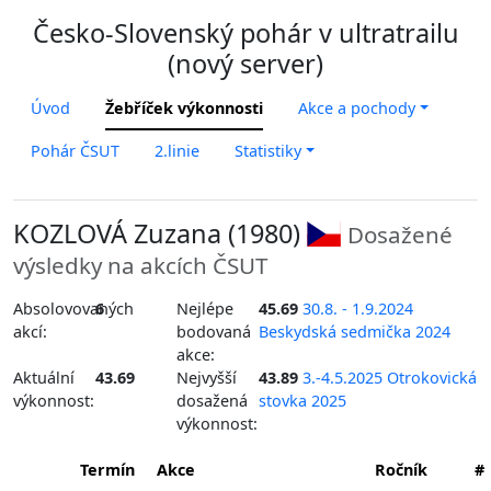
Česko-Slovenský pohár v ultratrailu
(nový server)
Úvod
Žebříček výkonnosti
Akce a pochody
Pohár ČSUT
2.linie
Statistiky
KOZLOVÁ Zuzana (1980)
Dosažené
výsledky na akcích ČSUT
Absolovovaných
6
Nejlépe
45.69
30.8. - 1.9.2024
akcí:
bodovaná
Beskydská sedmička 2024
akce:
Aktuální
43.69
Nejvyšší
43.89
3.-4.5.2025 Otrokovická
výkonnost:
dosažená
stovka 2025
výkonnost:
Termín
Akce
Ročník
#