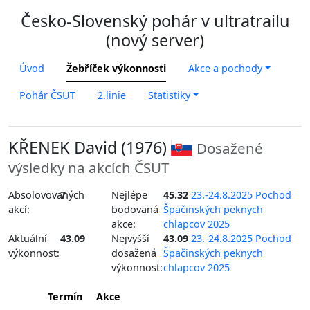
Česko-Slovenský pohár v ultratrailu
(nový server)
Úvod
Žebříček výkonnosti
Akce a pochody
Pohár ČSUT
2.linie
Statistiky
KŘENEK David (1976)
Dosažené
výsledky na akcích ČSUT
Absolovovaných
7
Nejlépe
45.32
23.-24.8.2025 Pochod
akcí:
bodovaná
Špačinských peknych
akce:
chlapcov 2025
Aktuální
43.09
Nejvyšší
43.09
23.-24.8.2025 Pochod
výkonnost:
dosažená
Špačinských peknych
výkonnost:
chlapcov 2025
Termín
Akce