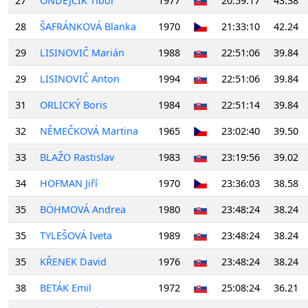
27
ONDEJČÍK Tibor
1977
20:59:17
43.38
28
ŠAFRÁNKOVÁ Blanka
1970
21:33:10
42.24
29
LISINOVIČ Marián
1988
22:51:06
39.84
29
LISINOVIČ Anton
1994
22:51:06
39.84
31
ORLICKÝ Boris
1984
22:51:14
39.84
32
NĚMEČKOVÁ Martina
1965
23:02:40
39.50
33
BLAŽO Rastislav
1983
23:19:56
39.02
34
HOFMAN Jiří
1970
23:36:03
38.58
35
BÖHMOVÁ Andrea
1980
23:48:24
38.24
35
TYLEŠOVÁ Iveta
1989
23:48:24
38.24
35
KŘENEK David
1976
23:48:24
38.24
38
BETÁK Emil
1972
25:08:24
36.21