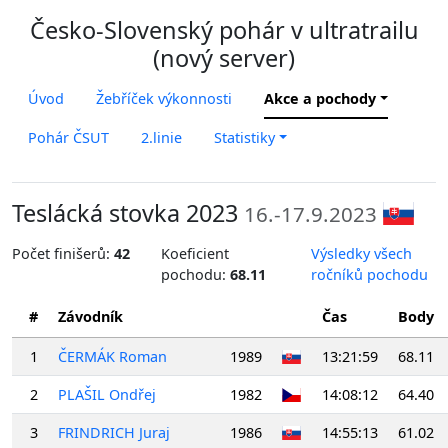
Česko-Slovenský pohár v ultratrailu
(nový server)
Úvod
Žebříček výkonnosti
Akce a pochody
Pohár ČSUT
2.linie
Statistiky
Teslácká stovka 2023
16.-17.9.2023
Počet finišerů:
42
Koeficient
Výsledky všech
pochodu:
68.11
ročníků pochodu
#
Závodník
Čas
Body
1
ČERMÁK Roman
1989
13:21:59
68.11
2
PLAŠIL Ondřej
1982
14:08:12
64.40
3
FRINDRICH Juraj
1986
14:55:13
61.02