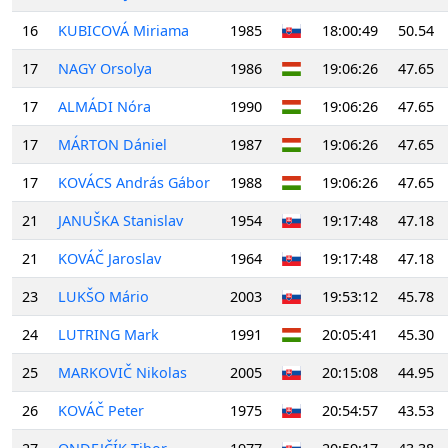
16
KUBICOVÁ Miriama
1985
18:00:49
50.54
17
NAGY Orsolya
1986
19:06:26
47.65
17
ALMÁDI Nóra
1990
19:06:26
47.65
17
MÁRTON Dániel
1987
19:06:26
47.65
17
KOVÁCS András Gábor
1988
19:06:26
47.65
21
JANUŠKA Stanislav
1954
19:17:48
47.18
21
KOVÁČ Jaroslav
1964
19:17:48
47.18
23
LUKŠO Mário
2003
19:53:12
45.78
24
LUTRING Mark
1991
20:05:41
45.30
25
MARKOVIČ Nikolas
2005
20:15:08
44.95
26
KOVÁČ Peter
1975
20:54:57
43.53