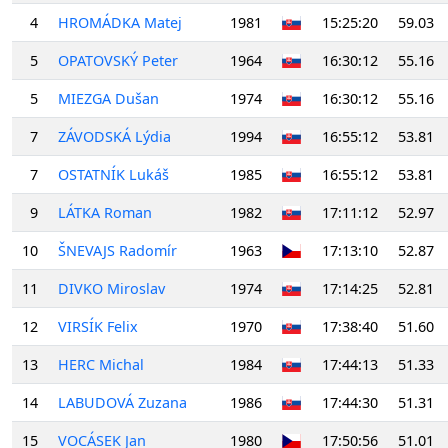
4
HROMÁDKA Matej
1981
15:25:20
59.03
5
OPATOVSKÝ Peter
1964
16:30:12
55.16
5
MIEZGA Dušan
1974
16:30:12
55.16
7
ZÁVODSKÁ Lýdia
1994
16:55:12
53.81
7
OSTATNÍK Lukáš
1985
16:55:12
53.81
9
LÁTKA Roman
1982
17:11:12
52.97
10
ŠNEVAJS Radomír
1963
17:13:10
52.87
11
DIVKO Miroslav
1974
17:14:25
52.81
12
VIRSÍK Felix
1970
17:38:40
51.60
13
HERC Michal
1984
17:44:13
51.33
14
LABUDOVÁ Zuzana
1986
17:44:30
51.31
15
VOCÁSEK Jan
1980
17:50:56
51.01