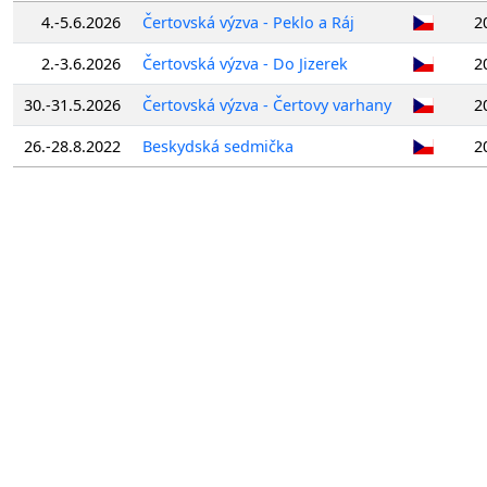
4.-5.6.2026
Čertovská výzva - Peklo a Ráj
2
2.-3.6.2026
Čertovská výzva - Do Jizerek
2
30.-31.5.2026
Čertovská výzva - Čertovy varhany
2
26.-28.8.2022
Beskydská sedmička
2