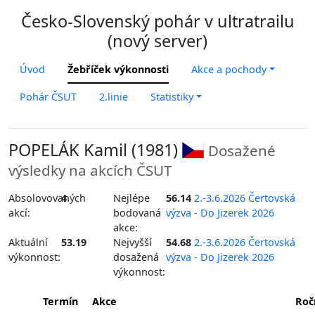
Česko-Slovenský pohár v ultratrailu
(nový server)
Úvod
Žebříček výkonnosti
Akce a pochody
Pohár ČSUT
2.linie
Statistiky
POPELÁK Kamil (1981)
Dosažené
výsledky na akcích ČSUT
Absolovovaných
4
Nejlépe
56.14
2.-3.6.2026 Čertovská
akcí:
bodovaná
výzva - Do Jizerek 2026
akce:
Aktuální
53.19
Nejvyšší
54.68
2.-3.6.2026 Čertovská
výkonnost:
dosažená
výzva - Do Jizerek 2026
výkonnost:
Termín
Akce
Roč