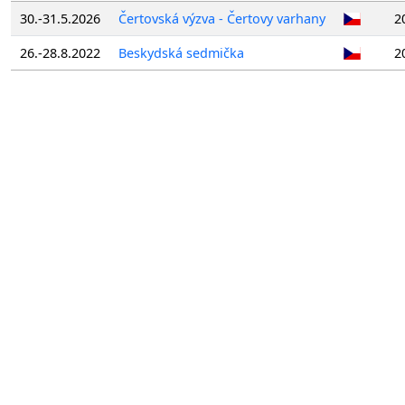
30.-31.5.2026
Čertovská výzva - Čertovy varhany
2
26.-28.8.2022
Beskydská sedmička
2