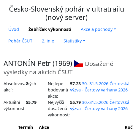
Česko-Slovenský pohár v ultratrailu
(nový server)
Úvod
Žebříček výkonnosti
Akce a pochody
Pohár ČSUT
2.linie
Statistiky
ANTONÍN Petr (1969)
Dosažené
výsledky na akcích ČSUT
Absolovovaných
2
Nejlépe
57.23
30.-31.5.2026 Čertovská
akcí:
bodovaná
výzva - Čertovy varhany 2026
akce:
Aktuální
55.79
Nejvyšší
55.79
30.-31.5.2026 Čertovská
výkonnost:
dosažená
výzva - Čertovy varhany 2026
výkonnost:
Termín
Akce
Roč