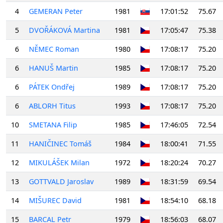
4
GEMERAN Peter
1981
17:01:52
75.67
5
DVOŘÁKOVÁ Martina
1981
17:05:47
75.38
6
NĚMEC Roman
1980
17:08:17
75.20
6
HANUŠ Martin
1985
17:08:17
75.20
6
PÁTEK Ondřej
1989
17:08:17
75.20
6
ABLORH Titus
1993
17:08:17
75.20
10
SMETANA Filip
1985
17:46:05
72.54
11
HANIČINEC Tomáš
1984
18:00:41
71.55
12
MIKULÁŠEK Milan
1972
18:20:24
70.27
13
GOTTVALD Jaroslav
1989
18:31:59
69.54
14
MIŠUREC David
1981
18:54:10
68.18
15
BARCAL Petr
1979
18:56:03
68.07