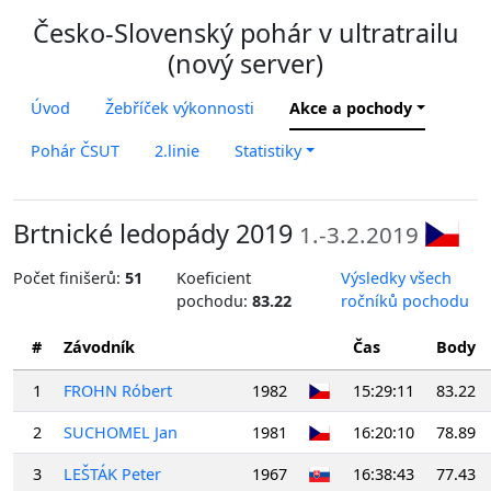
Česko-Slovenský pohár v ultratrailu
(nový server)
Úvod
Žebříček výkonnosti
Akce a pochody
Pohár ČSUT
2.linie
Statistiky
Brtnické ledopády 2019
1.-3.2.2019
Počet finišerů:
51
Koeficient
Výsledky všech
pochodu:
83.22
ročníků pochodu
#
Závodník
Čas
Body
1
FROHN Róbert
1982
15:29:11
83.22
2
SUCHOMEL Jan
1981
16:20:10
78.89
3
LEŠTÁK Peter
1967
16:38:43
77.43