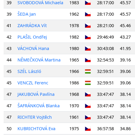
39
SVOBODOVÁ Michaela
1983
28:17:00
45.57
39
ŠEDA Jan
1962
28:17:00
45.57
41
ZAHRÁDKA Vít
1978
28:21:00
45.46
42
PLAŠIL Ondřej
1982
29:46:49
43.27
43
VÁCHOVÁ Hana
1980
30:43:08
41.95
44
NĚMEČKOVÁ Martina
1965
32:54:53
39.16
45
SZÉL László
1966
32:59:51
39.06
45
VENCZL Ferenc
1986
32:59:51
39.06
47
JAKUBOVÁ Pavlína
1968
33:47:47
38.14
47
ŠAFRÁNKOVÁ Blanka
1970
33:47:47
38.14
47
RICHTER Vojtěch
1961
33:47:47
38.14
50
KUBRICHTOVÁ Eva
1975
36:57:58
34.86