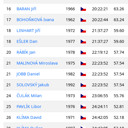
16
BARAN Jiří
1966
20:22:21
63.26
17
BOHOŇKOVÁ Ivana
1962
20:22:44
63.24
18
LINHART Jiří
1972
21:37:27
59.60
18
EŠLER Dan
1977
21:37:27
59.60
20
RÁBÍK Jan
1978
22:19:12
57.74
21
MALINOVÁ Miroslava
1975
22:23:52
57.54
21
JOBB Daniel
1982
22:23:52
57.54
21
SOLOVSKÝ Jakub
1992
22:23:52
57.54
24
ČULÁK Milan
1973
23:06:55
55.76
25
PAVLÍK Libor
1976
24:24:11
52.81
26
KLÍMA David
1971
24:42:05
52.18