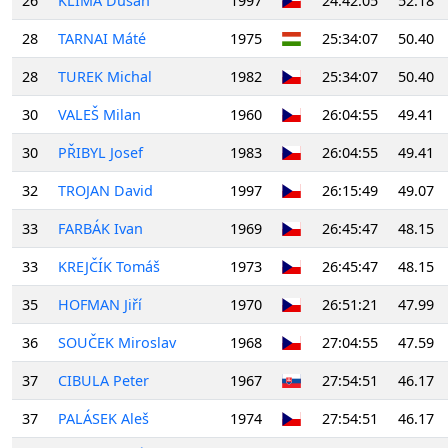
26
KLÍMA Dušan
1997
24:42:05
52.18
28
TARNAI Máté
1975
25:34:07
50.40
28
TUREK Michal
1982
25:34:07
50.40
30
VALEŠ Milan
1960
26:04:55
49.41
30
PŘIBYL Josef
1983
26:04:55
49.41
32
TROJAN David
1997
26:15:49
49.07
33
FARBÁK Ivan
1969
26:45:47
48.15
33
KREJČÍK Tomáš
1973
26:45:47
48.15
35
HOFMAN Jiří
1970
26:51:21
47.99
36
SOUČEK Miroslav
1968
27:04:55
47.59
37
CIBULA Peter
1967
27:54:51
46.17
37
PALÁSEK Aleš
1974
27:54:51
46.17