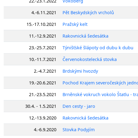
22.-23.1.2022
Vokoberg
4.-6.11.2021
Pět Beskydských vrcholů
15.-17.10.2021
Pražský kelt
11.-12.9.2021
Rakovnická šedesátka
23.-25.7.2021
Týnišťské šlápoty od dubu k dubu
10.-11.7.2021
Červenokostelecká stovka
2.-4.7.2021
Brdskými hvozdy
19.-20.6.2021
Pochod Krajem severočeských jedn
21.-23.5.2021
Brněnské vokruch vokolo Štatlu - t
30.4. - 1.5.2021
Den cesty - jaro
12.-13.9.2020
Rakovnická šedesátka
4.-6.9.2020
Stovka Podyjím