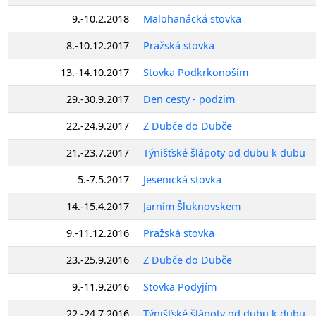
9.-10.2.2018
Malohanácká stovka
8.-10.12.2017
Pražská stovka
13.-14.10.2017
Stovka Podkrkonoším
29.-30.9.2017
Den cesty - podzim
22.-24.9.2017
Z Dubče do Dubče
21.-23.7.2017
Týnišťské šlápoty od dubu k dubu
5.-7.5.2017
Jesenická stovka
14.-15.4.2017
Jarním Šluknovskem
9.-11.12.2016
Pražská stovka
23.-25.9.2016
Z Dubče do Dubče
9.-11.9.2016
Stovka Podyjím
22.-24.7.2016
Týnišťské šlápoty od dubu k dubu