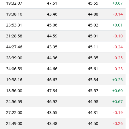
0
19:32:07
47.51
45.55
+0.67
6
19:38:16
43.46
44.88
-0.14
5
23:53:31
45.06
45.02
+0.01
3
31:28:58
44.59
45.01
-0.10
6
44:27:46
43.95
45.11
-0.24
4
28:39:00
44.36
45.35
-0.25
9
34:06:59
44.66
45.61
-0.23
6
19:38:16
46.63
45.84
+0.26
7
18:56:00
47.34
45.57
+0.60
8
24:56:59
46.92
44.98
+0.67
6
27:22:00
43.55
44.31
-0.19
3
22:49:00
43.48
44.50
-0.26