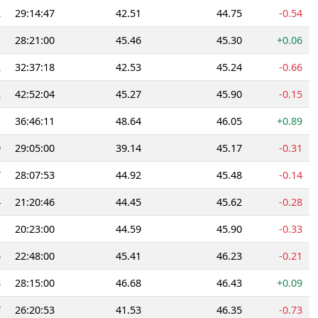
2
29:14:47
42.51
44.75
-0.54
1
28:21:00
45.46
45.30
+0.06
2
32:37:18
42.53
45.24
-0.66
2
42:52:04
45.27
45.90
-0.15
1
36:46:11
48.64
46.05
+0.89
9
29:05:00
39.14
45.17
-0.31
7
28:07:53
44.92
45.48
-0.14
4
21:20:46
44.45
45.62
-0.28
1
20:23:00
44.59
45.90
-0.33
5
22:48:00
45.41
46.23
-0.21
3
28:15:00
46.68
46.43
+0.09
7
26:20:53
41.53
46.35
-0.73