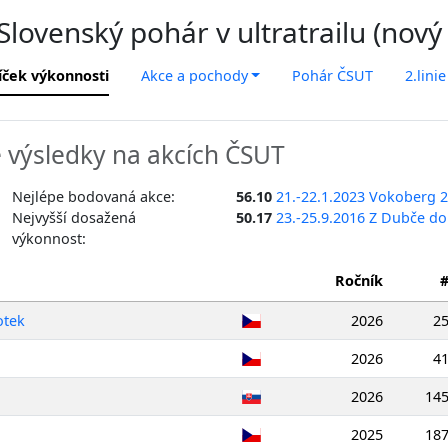
lovenský pohár v ultratrailu (nový
íček výkonnosti
Akce a pochody
Pohár ČSUT
2.linie
výsledky na akcích ČSUT
Nejlépe bodovaná akce:
56.10
21.-22.1.2023 Vokoberg 
Nejvyšší dosažená
50.17
23.-25.9.2016 Z Dubče d
výkonnost:
Ročník
otek
2026
2
2026
4
2026
14
2025
18