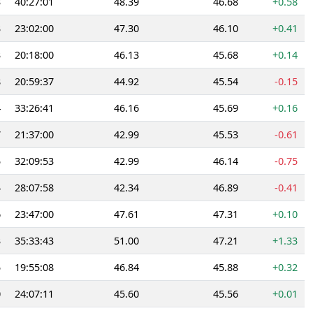
3
40:27:01
48.39
46.68
+0.58
3
23:02:00
47.30
46.10
+0.41
3
20:18:00
46.13
45.68
+0.14
8
20:59:37
44.92
45.54
-0.15
4
33:26:41
46.16
45.69
+0.16
7
21:37:00
42.99
45.53
-0.61
5
32:09:53
42.99
46.14
-0.75
4
28:07:58
42.34
46.89
-0.41
6
23:47:00
47.61
47.31
+0.10
3
35:33:43
51.00
47.21
+1.33
5
19:55:08
46.84
45.88
+0.32
0
24:07:11
45.60
45.56
+0.01