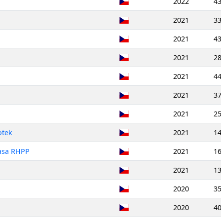
2022
4
2021
3
2021
4
2021
2
2021
4
2021
3
2021
2
otek
2021
1
rasa RHPP
2021
1
2021
1
2020
3
2020
4