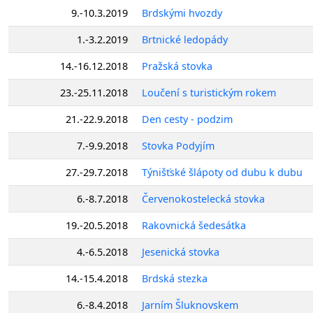
9.-10.3.2019
Brdskými hvozdy
1.-3.2.2019
Brtnické ledopády
14.-16.12.2018
Pražská stovka
23.-25.11.2018
Loučení s turistickým rokem
21.-22.9.2018
Den cesty - podzim
7.-9.9.2018
Stovka Podyjím
27.-29.7.2018
Týnišťské šlápoty od dubu k dubu
6.-8.7.2018
Červenokostelecká stovka
19.-20.5.2018
Rakovnická šedesátka
4.-6.5.2018
Jesenická stovka
14.-15.4.2018
Brdská stezka
6.-8.4.2018
Jarním Šluknovskem