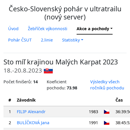
Česko-Slovenský pohár v ultratrailu
(nový server)
Úvod
Žebříček výkonnosti
Akce a pochody
Pohár ČSUT
2.linie
Statistiky
Sto míľ krajinou Malých Karpat 2023
18.-20.8.2023
Počet finišerů:
14
Koeficient
Výsledky všech
pochodu:
73.98
ročníků pochodu
#
Závodník
Čas
1
FILIP Alexandr
1983
36:39:5
2
BULÍČKOVÁ Jana
1991
38:45:5