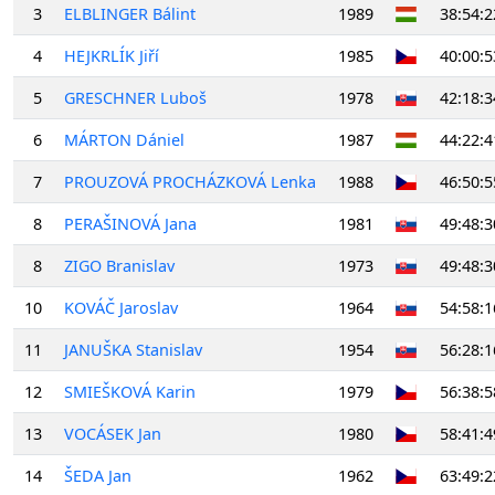
3
ELBLINGER Bálint
1989
38:54:2
4
HEJKRLÍK Jiří
1985
40:00:5
5
GRESCHNER Luboš
1978
42:18:3
6
MÁRTON Dániel
1987
44:22:4
7
PROUZOVÁ PROCHÁZKOVÁ Lenka
1988
46:50:5
8
PERAŠINOVÁ Jana
1981
49:48:3
8
ZIGO Branislav
1973
49:48:3
10
KOVÁČ Jaroslav
1964
54:58:1
11
JANUŠKA Stanislav
1954
56:28:1
12
SMIEŠKOVÁ Karin
1979
56:38:5
13
VOCÁSEK Jan
1980
58:41:4
14
ŠEDA Jan
1962
63:49:2