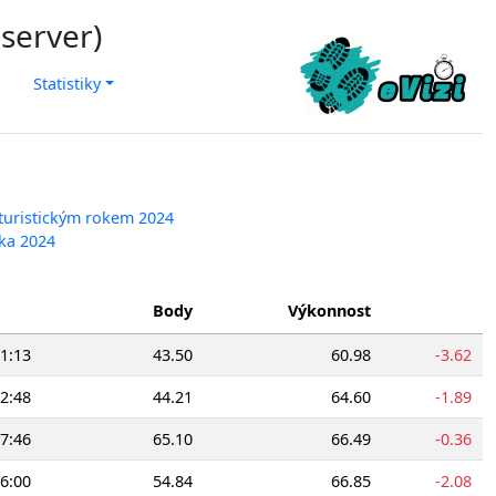
 server)
Statistiky
 turistickým rokem 2024
vka 2024
Body
Výkonnost
1:13
43.50
60.98
-3.62
2:48
44.21
64.60
-1.89
7:46
65.10
66.49
-0.36
6:00
54.84
66.85
-2.08