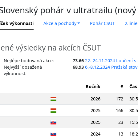
lovenský pohár v ultratrailu (nový
íček výkonnosti
Akce a pochody
Pohár ČSUT
2.linie
ené výsledky na akcích ČSUT
Nejlépe bodovaná akce:
73.66
22.-24.11.2024 Loučení s
Nejvyšší dosažená
68.93
6.-8.12.2024 Pražská sto
výkonnost:
Ročník
#
Čas
2026
172
30:5
2025
166
30:5
2025
23
15:5
2024
13
18:2