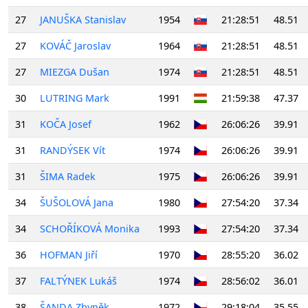
27
JANUŠKA Stanislav
1954
21:28:51
48.51
27
KOVÁČ Jaroslav
1964
21:28:51
48.51
27
MIEZGA Dušan
1974
21:28:51
48.51
30
LUTRING Mark
1991
21:59:38
47.37
31
KOČA Josef
1962
26:06:26
39.91
31
RANDÝSEK Vít
1974
26:06:26
39.91
31
ŠIMA Radek
1975
26:06:26
39.91
34
ŠUŠOLOVÁ Jana
1980
27:54:20
37.34
34
SCHOŘÍKOVÁ Monika
1993
27:54:20
37.34
36
HOFMAN Jiří
1970
28:55:20
36.02
37
FALTÝNEK Lukáš
1974
28:56:02
36.01
38
ŠANDA Zbyněk
1972
29:18:04
35.55