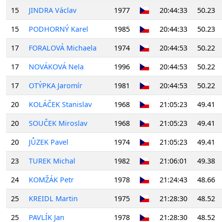
15
JINDRA Václav
1977
20:44:33
50.23
15
PODHORNÝ Karel
1985
20:44:33
50.23
17
FORALOVÁ Michaela
1974
20:44:53
50.22
17
NOVÁKOVÁ Nela
1996
20:44:53
50.22
17
OTÝPKA Jaromír
1981
20:44:53
50.22
20
KOLÁČEK Stanislav
1968
21:05:23
49.41
20
SOUČEK Miroslav
1968
21:05:23
49.41
20
JŮZEK Pavel
1974
21:05:23
49.41
23
TUREK Michal
1982
21:06:01
49.38
24
KOMŽÁK Petr
1978
21:24:43
48.66
25
KREIDL Martin
1975
21:28:30
48.52
25
PAVLÍK Jan
1978
21:28:30
48.52