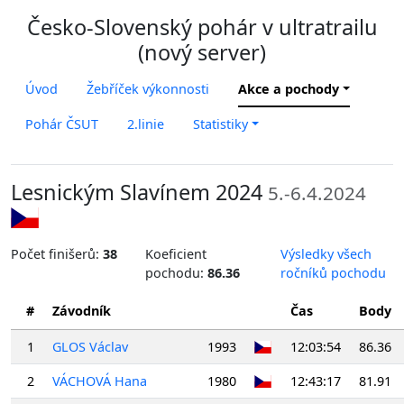
Česko-Slovenský pohár v ultratrailu
(nový server)
Úvod
Žebříček výkonnosti
Akce a pochody
Pohár ČSUT
2.linie
Statistiky
Lesnickým Slavínem 2024
5.-6.4.2024
Počet finišerů:
38
Koeficient
Výsledky všech
pochodu:
86.36
ročníků pochodu
#
Závodník
Čas
Body
1
GLOS Václav
1993
12:03:54
86.36
2
VÁCHOVÁ Hana
1980
12:43:17
81.91