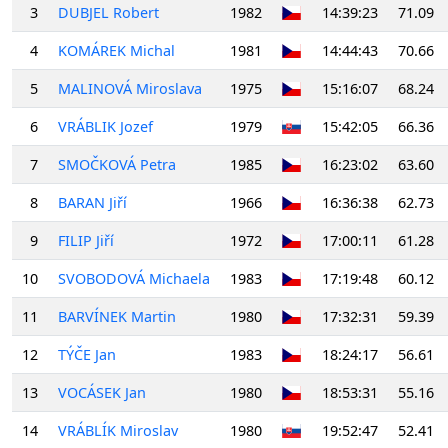
3
DUBJEL Robert
1982
14:39:23
71.09
4
KOMÁREK Michal
1981
14:44:43
70.66
5
MALINOVÁ Miroslava
1975
15:16:07
68.24
6
VRÁBLIK Jozef
1979
15:42:05
66.36
7
SMOČKOVÁ Petra
1985
16:23:02
63.60
8
BARAN Jiří
1966
16:36:38
62.73
9
FILIP Jiří
1972
17:00:11
61.28
10
SVOBODOVÁ Michaela
1983
17:19:48
60.12
11
BARVÍNEK Martin
1980
17:32:31
59.39
12
TÝČE Jan
1983
18:24:17
56.61
13
VOCÁSEK Jan
1980
18:53:31
55.16
14
VRÁBLÍK Miroslav
1980
19:52:47
52.41