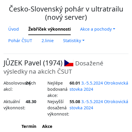
Česko-Slovenský pohár v ultratrailu
(nový server)
Úvod
Žebříček výkonnosti
Akce a pochody
Pohár ČSUT
2.linie
Statistiky
JŮZEK Pavel (1974)
Dosažené
výsledky na akcích ČSUT
Absolovovaných
24
Nejlépe
60.01
3.-5.5.2024 Otrokovická
akcí:
bodovaná
stovka 2024
akce:
Aktuální
48.30
Nejvyšší
55.08
3.-5.5.2024 Otrokovická
výkonnost:
dosažená
stovka 2024
výkonnost:
Termín
Akce