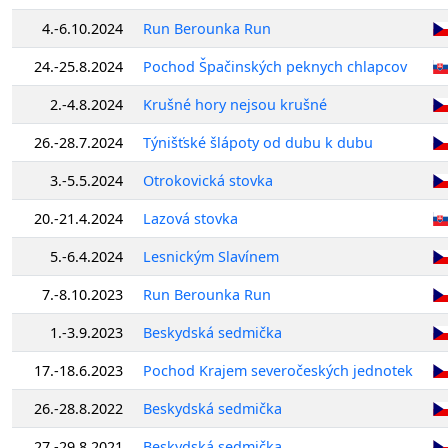
4.-6.10.2024
Run Berounka Run
24.-25.8.2024
Pochod Špačinských peknych chlapcov
2.-4.8.2024
Krušné hory nejsou krušné
26.-28.7.2024
Týnišťské šlápoty od dubu k dubu
3.-5.5.2024
Otrokovická stovka
20.-21.4.2024
Lazová stovka
5.-6.4.2024
Lesnickým Slavínem
7.-8.10.2023
Run Berounka Run
1.-3.9.2023
Beskydská sedmička
17.-18.6.2023
Pochod Krajem severočeských jednotek
26.-28.8.2022
Beskydská sedmička
27.-29.8.2021
Beskydská sedmička