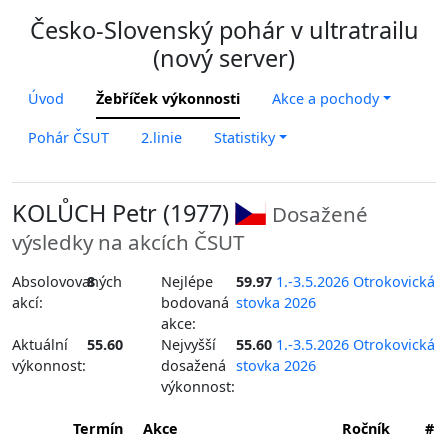
Česko-Slovenský pohár v ultratrailu
(nový server)
Úvod
Žebříček výkonnosti
Akce a pochody
Pohár ČSUT
2.linie
Statistiky
KOLŮCH Petr (1977)
Dosažené
výsledky na akcích ČSUT
Absolovovaných
8
Nejlépe
59.97
1.-3.5.2026 Otrokovická
akcí:
bodovaná
stovka 2026
akce:
Aktuální
55.60
Nejvyšší
55.60
1.-3.5.2026 Otrokovická
výkonnost:
dosažená
stovka 2026
výkonnost:
Termín
Akce
Ročník
#