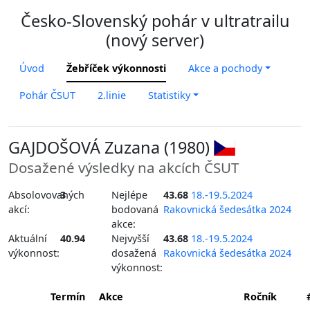
Česko-Slovenský pohár v ultratrailu
(nový server)
Úvod
Žebříček výkonnosti
Akce a pochody
Pohár ČSUT
2.linie
Statistiky
GAJDOŠOVÁ Zuzana (1980)
Dosažené výsledky na akcích ČSUT
Absolovovaných
3
Nejlépe
43.68
18.-19.5.2024
akcí:
bodovaná
Rakovnická šedesátka 2024
akce:
Aktuální
40.94
Nejvyšší
43.68
18.-19.5.2024
výkonnost:
dosažená
Rakovnická šedesátka 2024
výkonnost:
Termín
Akce
Ročník