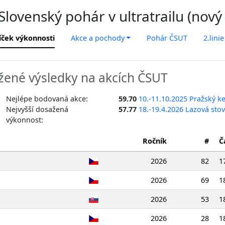
lovenský pohár v ultratrailu (nový
íček výkonnosti
Akce a pochody
Pohár ČSUT
2.linie
ené výsledky na akcích ČSUT
Nejlépe bodovaná akce:
59.70
10.-11.10.2025 Pražský ke
Nejvyšší dosažená
57.77
18.-19.4.2026 Lazová sto
výkonnost:
Ročník
#
Č
2026
82
1
2026
69
1
2026
53
1
2026
28
1