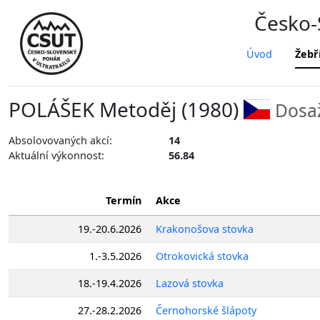
Česko-S
Úvod
Žebř
POLÁŠEK Metoděj (1980)
Dosaž
Absolovovaných akcí:
14
Aktuální výkonnost:
56.84
Termín
Akce
19.-20.6.2026
Krakonošova stovka
1.-3.5.2026
Otrokovická stovka
18.-19.4.2026
Lazová stovka
27.-28.2.2026
Černohorské šlápoty