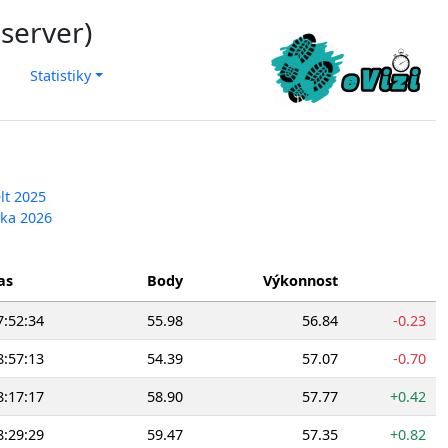
 server)
Statistiky
lt 2025
vka 2026
as
Body
Výkonnost
7:52:34
55.98
56.84
-0.23
8:57:13
54.39
57.07
-0.70
8:17:17
58.90
57.77
+0.42
8:29:29
59.47
57.35
+0.82