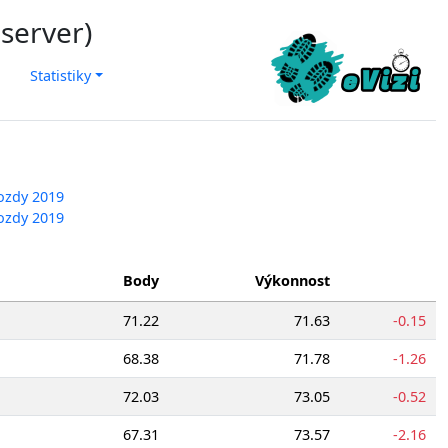
 server)
Statistiky
ozdy 2019
ozdy 2019
Body
Výkonnost
71.22
71.63
-0.15
68.38
71.78
-1.26
72.03
73.05
-0.52
67.31
73.57
-2.16