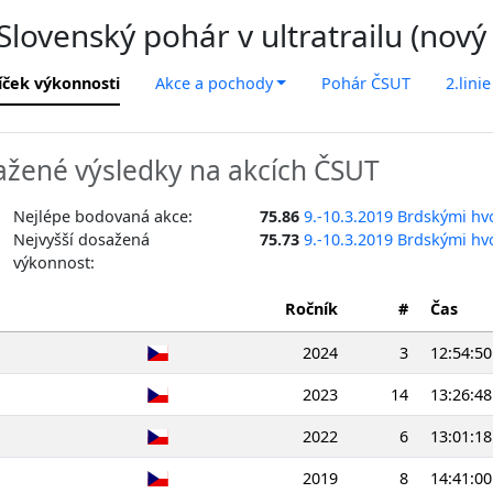
lovenský pohár v ultratrailu (nový
íček výkonnosti
Akce a pochody
Pohár ČSUT
2.linie
žené výsledky na akcích ČSUT
Nejlépe bodovaná akce:
75.86
9.-10.3.2019 Brdskými hv
Nejvyšší dosažená
75.73
9.-10.3.2019 Brdskými hv
výkonnost:
Ročník
#
Čas
2024
3
12:54:50
2023
14
13:26:48
2022
6
13:01:18
2019
8
14:41:00