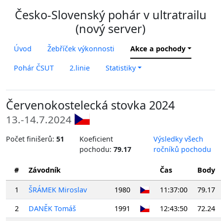
Česko-Slovenský pohár v ultratrailu
(nový server)
Úvod
Žebříček výkonnosti
Akce a pochody
Pohár ČSUT
2.linie
Statistiky
Červenokostelecká stovka 2024
13.-14.7.2024
Počet finišerů:
51
Koeficient
Výsledky všech
pochodu:
79.17
ročníků pochodu
#
Závodník
Čas
Body
1
ŠRÁMEK Miroslav
1980
11:37:00
79.17
2
DANĚK Tomáš
1991
12:43:50
72.24