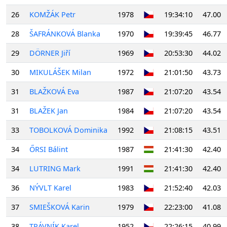
26
KOMŽÁK Petr
1978
19:34:10
47.00
28
ŠAFRÁNKOVÁ Blanka
1970
19:39:45
46.77
29
DÖRNER Jiří
1969
20:53:30
44.02
30
MIKULÁŠEK Milan
1972
21:01:50
43.73
31
BLAŽKOVÁ Eva
1987
21:07:20
43.54
31
BLAŽEK Jan
1984
21:07:20
43.54
33
TOBOLKOVÁ Dominika
1992
21:08:15
43.51
34
ŐRSI Bálint
1987
21:41:30
42.40
34
LUTRING Mark
1991
21:41:30
42.40
36
NÝVLT Karel
1983
21:52:40
42.03
37
SMIEŠKOVÁ Karin
1979
22:23:00
41.08
38
TRÁVNÍK Karel
1952
22:26:15
40.99