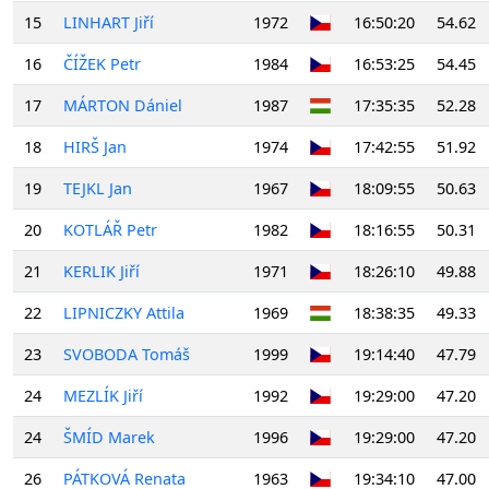
15
LINHART Jiří
1972
16:50:20
54.62
16
ČÍŽEK Petr
1984
16:53:25
54.45
17
MÁRTON Dániel
1987
17:35:35
52.28
18
HIRŠ Jan
1974
17:42:55
51.92
19
TEJKL Jan
1967
18:09:55
50.63
20
KOTLÁŘ Petr
1982
18:16:55
50.31
21
KERLIK Jiří
1971
18:26:10
49.88
22
LIPNICZKY Attila
1969
18:38:35
49.33
23
SVOBODA Tomáš
1999
19:14:40
47.79
24
MEZLÍK Jiří
1992
19:29:00
47.20
24
ŠMÍD Marek
1996
19:29:00
47.20
26
PÁTKOVÁ Renata
1963
19:34:10
47.00