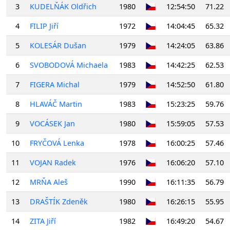
3
KUDELŇÁK Oldřich
1980
12:54:50
71.22
4
FILIP Jiří
1972
14:04:45
65.32
5
KOLESÁR Dušan
1979
14:24:05
63.86
6
SVOBODOVÁ Michaela
1983
14:42:25
62.53
7
FIGERA Michal
1979
14:52:50
61.80
8
HLAVÁČ Martin
1983
15:23:25
59.76
9
VOCÁSEK Jan
1980
15:59:05
57.53
10
FRYČOVÁ Lenka
1978
16:00:25
57.46
11
VOJAN Radek
1976
16:06:20
57.10
12
MRŇA Aleš
1990
16:11:35
56.79
13
DRAŠTÍK Zdeněk
1980
16:26:15
55.95
14
ZITA Jiří
1982
16:49:20
54.67