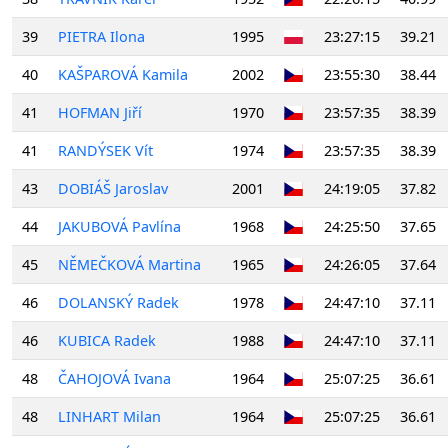
39
PIETRA Ilona
1995
23:27:15
39.21
40
KAŠPAROVÁ Kamila
2002
23:55:30
38.44
41
HOFMAN Jiří
1970
23:57:35
38.39
41
RANDÝSEK Vít
1974
23:57:35
38.39
43
DOBIÁŠ Jaroslav
2001
24:19:05
37.82
44
JAKUBOVÁ Pavlína
1968
24:25:50
37.65
45
NĚMEČKOVÁ Martina
1965
24:26:05
37.64
46
DOLANSKÝ Radek
1978
24:47:10
37.11
46
KUBICA Radek
1988
24:47:10
37.11
48
ČAHOJOVÁ Ivana
1964
25:07:25
36.61
48
LINHART Milan
1964
25:07:25
36.61