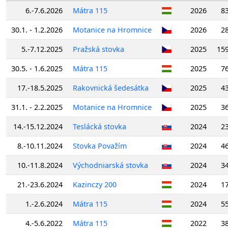
6.-7.6.2026
Mátra 115
2026
8
30.1. - 1.2.2026
Motanice na Hromnice
2026
2
5.-7.12.2025
Pražská stovka
2025
15
30.5. - 1.6.2025
Mátra 115
2025
7
17.-18.5.2025
Rakovnická šedesátka
2025
4
31.1. - 2.2.2025
Motanice na Hromnice
2025
3
14.-15.12.2024
Teslácká stovka
2024
2
8.-10.11.2024
Stovka Považím
2024
4
10.-11.8.2024
Východniarská stovka
2024
3
21.-23.6.2024
Kazinczy 200
2024
1
1.-2.6.2024
Mátra 115
2024
5
4.-5.6.2022
Mátra 115
2022
3