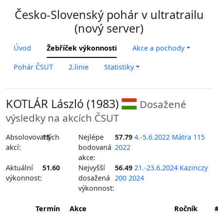
Česko-Slovenský pohár v ultratrailu
(nový server)
Úvod
Žebříček výkonnosti
Akce a pochody
Pohár ČSUT
2.linie
Statistiky
KOTLÁR László (1983)
Dosažené
výsledky na akcích ČSUT
Absolovovaných
15
Nejlépe
57.79
4.-5.6.2022 Mátra 115
akcí:
bodovaná
2022
akce:
Aktuální
51.60
Nejvyšší
56.49
21.-23.6.2024 Kazinczy
výkonnost:
dosažená
200 2024
výkonnost:
Termín
Akce
Ročník