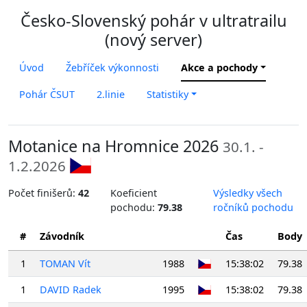
Česko-Slovenský pohár v ultratrailu
(nový server)
Úvod
Žebříček výkonnosti
Akce a pochody
Pohár ČSUT
2.linie
Statistiky
Motanice na Hromnice 2026
30.1. -
1.2.2026
Počet finišerů:
42
Koeficient
Výsledky všech
pochodu:
79.38
ročníků pochodu
#
Závodník
Čas
Body
1
TOMAN Vít
1988
15:38:02
79.38
1
DAVID Radek
1995
15:38:02
79.38