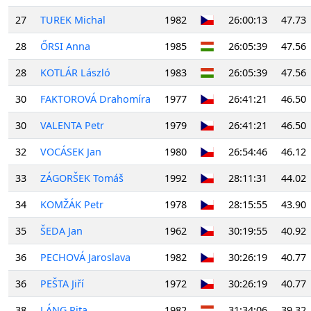
27
TUREK Michal
1982
26:00:13
47.73
28
ŐRSI Anna
1985
26:05:39
47.56
28
KOTLÁR László
1983
26:05:39
47.56
30
FAKTOROVÁ Drahomíra
1977
26:41:21
46.50
30
VALENTA Petr
1979
26:41:21
46.50
32
VOCÁSEK Jan
1980
26:54:46
46.12
33
ZÁGORŠEK Tomáš
1992
28:11:31
44.02
34
KOMŽÁK Petr
1978
28:15:55
43.90
35
ŠEDA Jan
1962
30:19:55
40.92
36
PECHOVÁ Jaroslava
1982
30:26:19
40.77
36
PEŠTA Jiří
1972
30:26:19
40.77
38
LÁNG Rita
1982
31:34:06
39.32