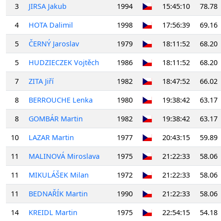
3
JIRSA Jakub
1994
15:45:10
78.78
4
HOTA Dalimil
1998
17:56:39
69.16
5
ČERNÝ Jaroslav
1979
18:11:52
68.20
5
HUDZIECZEK Vojtěch
1986
18:11:52
68.20
7
ZITA Jiří
1982
18:47:52
66.02
8
BERROUCHE Lenka
1980
19:38:42
63.17
8
GOMBÁR Martin
1982
19:38:42
63.17
10
LAZAR Martin
1977
20:43:15
59.89
11
MALINOVÁ Miroslava
1975
21:22:33
58.06
11
MIKULÁŠEK Milan
1972
21:22:33
58.06
11
BEDNAŘÍK Martin
1990
21:22:33
58.06
14
KREIDL Martin
1975
22:54:15
54.18