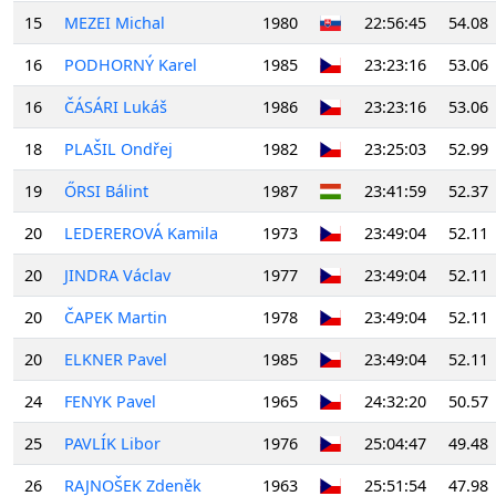
15
MEZEI Michal
1980
22:56:45
54.08
16
PODHORNÝ Karel
1985
23:23:16
53.06
16
ČÁSÁRI Lukáš
1986
23:23:16
53.06
18
PLAŠIL Ondřej
1982
23:25:03
52.99
19
ŐRSI Bálint
1987
23:41:59
52.37
20
LEDEREROVÁ Kamila
1973
23:49:04
52.11
20
JINDRA Václav
1977
23:49:04
52.11
20
ČAPEK Martin
1978
23:49:04
52.11
20
ELKNER Pavel
1985
23:49:04
52.11
24
FENYK Pavel
1965
24:32:20
50.57
25
PAVLÍK Libor
1976
25:04:47
49.48
26
RAJNOŠEK Zdeněk
1963
25:51:54
47.98