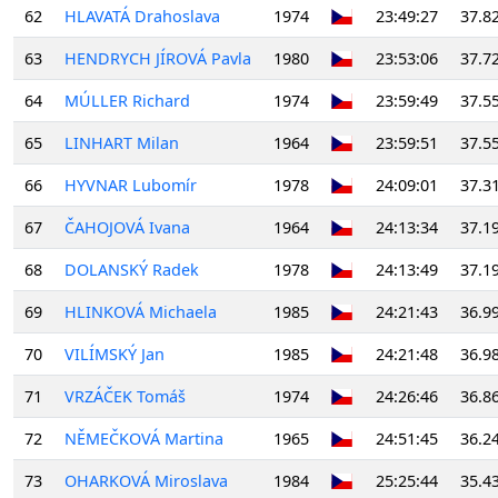
62
HLAVATÁ Drahoslava
1974
23:49:27
37.8
63
HENDRYCH JÍROVÁ Pavla
1980
23:53:06
37.7
64
MÚLLER Richard
1974
23:59:49
37.5
65
LINHART Milan
1964
23:59:51
37.5
66
HYVNAR Lubomír
1978
24:09:01
37.3
67
ČAHOJOVÁ Ivana
1964
24:13:34
37.1
68
DOLANSKÝ Radek
1978
24:13:49
37.1
69
HLINKOVÁ Michaela
1985
24:21:43
36.9
70
VILÍMSKÝ Jan
1985
24:21:48
36.9
71
VRZÁČEK Tomáš
1974
24:26:46
36.8
72
NĚMEČKOVÁ Martina
1965
24:51:45
36.2
73
OHARKOVÁ Miroslava
1984
25:25:44
35.4