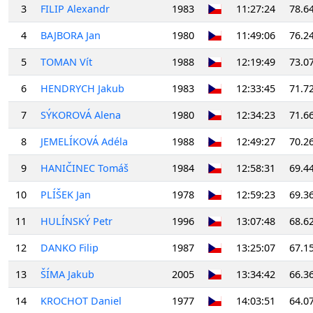
3
FILIP Alexandr
1983
11:27:24
78.6
4
BAJBORA Jan
1980
11:49:06
76.2
5
TOMAN Vít
1988
12:19:49
73.0
6
HENDRYCH Jakub
1983
12:33:45
71.7
7
SÝKOROVÁ Alena
1980
12:34:23
71.6
8
JEMELÍKOVÁ Adéla
1988
12:49:27
70.2
9
HANIČINEC Tomáš
1984
12:58:31
69.4
10
PLÍŠEK Jan
1978
12:59:23
69.3
11
HULÍNSKÝ Petr
1996
13:07:48
68.6
12
DANKO Filip
1987
13:25:07
67.1
13
ŠÍMA Jakub
2005
13:34:42
66.3
14
KROCHOT Daniel
1977
14:03:51
64.0