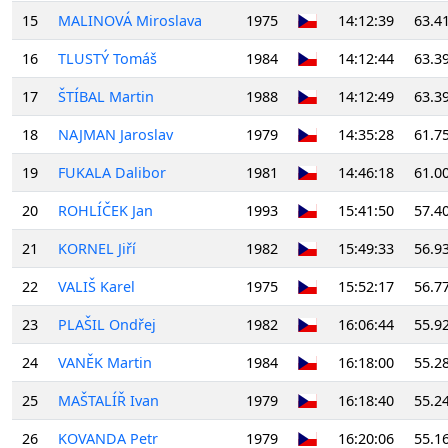
15
MALINOVÁ Miroslava
1975
14:12:39
63.4
16
TLUSTÝ Tomáš
1984
14:12:44
63.3
17
ŠTÍBAL Martin
1988
14:12:49
63.3
18
NAJMAN Jaroslav
1979
14:35:28
61.7
19
FUKALA Dalibor
1981
14:46:18
61.0
20
ROHLÍČEK Jan
1993
15:41:50
57.4
21
KORNEL Jiří
1982
15:49:33
56.9
22
VALIŠ Karel
1975
15:52:17
56.7
23
PLAŠIL Ondřej
1982
16:06:44
55.9
24
VANĚK Martin
1984
16:18:00
55.2
25
MAŠTALÍŘ Ivan
1979
16:18:40
55.2
26
KOVANDA Petr
1979
16:20:06
55.1