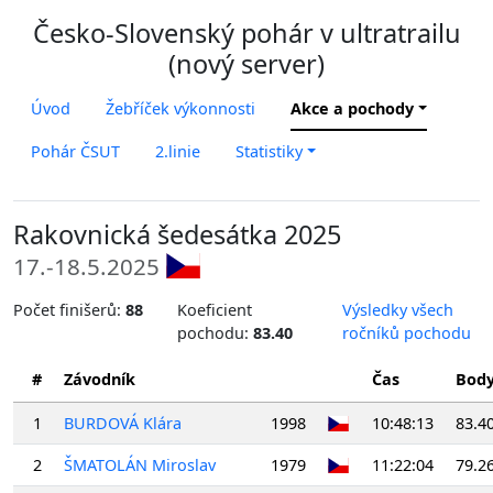
Česko-Slovenský pohár v ultratrailu
(nový server)
Úvod
Žebříček výkonnosti
Akce a pochody
Pohár ČSUT
2.linie
Statistiky
Rakovnická šedesátka 2025
17.-18.5.2025
Počet finišerů:
88
Koeficient
Výsledky všech
pochodu:
83.40
ročníků pochodu
#
Závodník
Čas
Bod
1
BURDOVÁ Klára
1998
10:48:13
83.4
2
ŠMATOLÁN Miroslav
1979
11:22:04
79.2