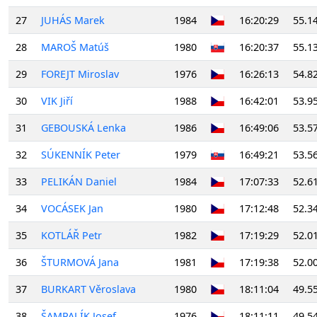
27
JUHÁS Marek
1984
16:20:29
55.1
28
MAROŠ Matúš
1980
16:20:37
55.1
29
FOREJT Miroslav
1976
16:26:13
54.8
30
VIK Jiří
1988
16:42:01
53.9
31
GEBOUSKÁ Lenka
1986
16:49:06
53.5
32
SÚKENNÍK Peter
1979
16:49:21
53.5
33
PELIKÁN Daniel
1984
17:07:33
52.6
34
VOCÁSEK Jan
1980
17:12:48
52.3
35
KOTLÁŘ Petr
1982
17:19:29
52.0
36
ŠTURMOVÁ Jana
1981
17:19:38
52.0
37
BURKART Věroslava
1980
18:11:04
49.5
38
ŠAMPALÍK Josef
1976
18:11:11
49.5