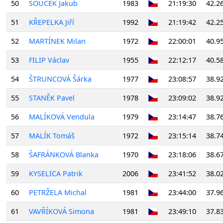
50
SOUČEK Jakub
1983
21:19:30
42.2
51
KŘEPELKA Jiří
1992
21:19:42
42.2
52
MARTÍNEK Milan
1972
22:00:01
40.9
53
FILIP Václav
1955
22:12:17
40.5
54
ŠTRUNCOVÁ Šárka
1977
23:08:57
38.9
55
STANĚK Pavel
1978
23:09:02
38.9
56
MALÍKOVÁ Vendula
1979
23:14:47
38.7
57
MALÍK Tomáš
1972
23:15:14
38.7
58
ŠAFRÁNKOVÁ Blanka
1970
23:18:06
38.6
59
KYSELICA Patrik
2006
23:41:52
38.0
60
PETRŽELA Michal
1981
23:44:00
37.9
61
VAVŘÍKOVÁ Simona
1981
23:49:10
37.8