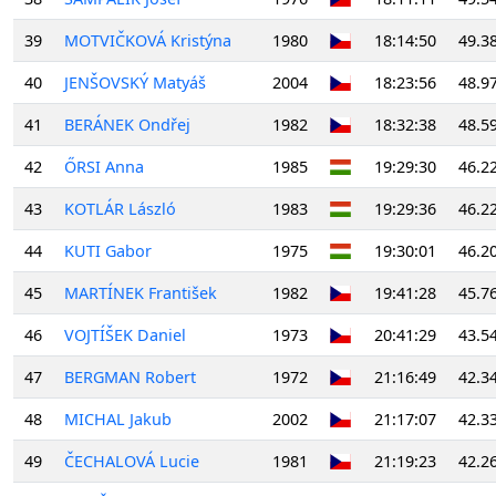
39
MOTVIČKOVÁ Kristýna
1980
18:14:50
49.3
40
JENŠOVSKÝ Matyáš
2004
18:23:56
48.9
41
BERÁNEK Ondřej
1982
18:32:38
48.5
42
ŐRSI Anna
1985
19:29:30
46.2
43
KOTLÁR László
1983
19:29:36
46.2
44
KUTI Gabor
1975
19:30:01
46.2
45
MARTÍNEK František
1982
19:41:28
45.7
46
VOJTÍŠEK Daniel
1973
20:41:29
43.5
47
BERGMAN Robert
1972
21:16:49
42.3
48
MICHAL Jakub
2002
21:17:07
42.3
49
ČECHALOVÁ Lucie
1981
21:19:23
42.2