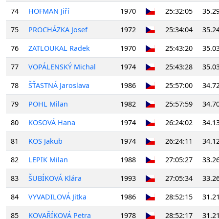
74
HOFMAN Jiří
1970
25:32:05
35.2
75
PROCHÁZKA Josef
1972
25:34:04
35.2
76
ZATLOUKAL Radek
1970
25:43:20
35.0
77
VOPÁLENSKÝ Michal
1974
25:43:28
35.0
78
ŠŤASTNÁ Jaroslava
1986
25:57:00
34.7
79
POHL Milan
1982
25:57:59
34.7
80
KOSOVÁ Hana
1974
26:24:02
34.1
81
KOS Jakub
1974
26:24:11
34.1
82
LEPIK Milan
1988
27:05:27
33.2
83
ŠUBÍKOVÁ Klára
1993
27:05:34
33.2
84
VYVADILOVÁ Jitka
1986
28:52:15
31.2
85
KOVAŘÍKOVÁ Petra
1978
28:52:17
31.2