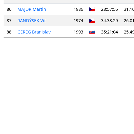
86
MAJOR Martin
1986
28:57:55
31.1
87
RANDÝSEK Vít
1974
34:38:29
26.0
88
GEREG Branislav
1993
35:21:04
25.4