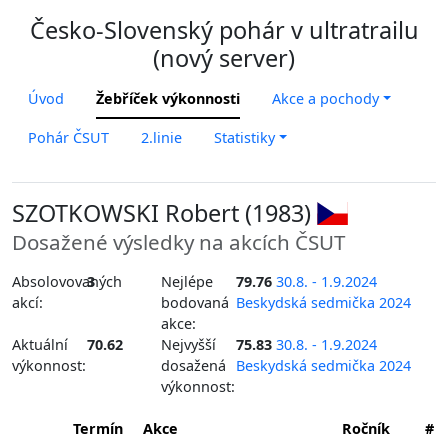
Česko-Slovenský pohár v ultratrailu
(nový server)
Úvod
Žebříček výkonnosti
Akce a pochody
Pohár ČSUT
2.linie
Statistiky
SZOTKOWSKI Robert (1983)
Dosažené výsledky na akcích ČSUT
Absolovovaných
3
Nejlépe
79.76
30.8. - 1.9.2024
akcí:
bodovaná
Beskydská sedmička 2024
akce:
Aktuální
70.62
Nejvyšší
75.83
30.8. - 1.9.2024
výkonnost:
dosažená
Beskydská sedmička 2024
výkonnost:
Termín
Akce
Ročník
#