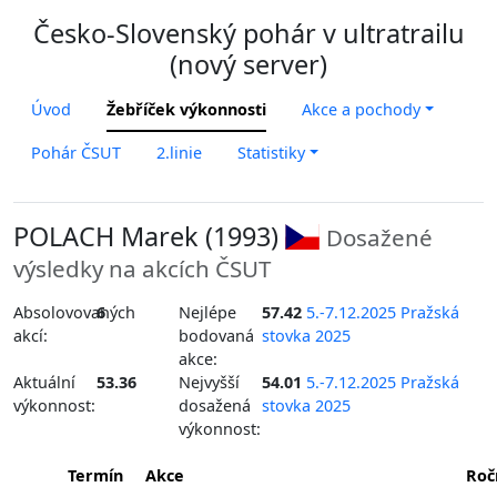
Česko-Slovenský pohár v ultratrailu
(nový server)
Úvod
Žebříček výkonnosti
Akce a pochody
Pohár ČSUT
2.linie
Statistiky
POLACH Marek (1993)
Dosažené
výsledky na akcích ČSUT
Absolovovaných
6
Nejlépe
57.42
5.-7.12.2025 Pražská
akcí:
bodovaná
stovka 2025
akce:
Aktuální
53.36
Nejvyšší
54.01
5.-7.12.2025 Pražská
výkonnost:
dosažená
stovka 2025
výkonnost:
Termín
Akce
Roč