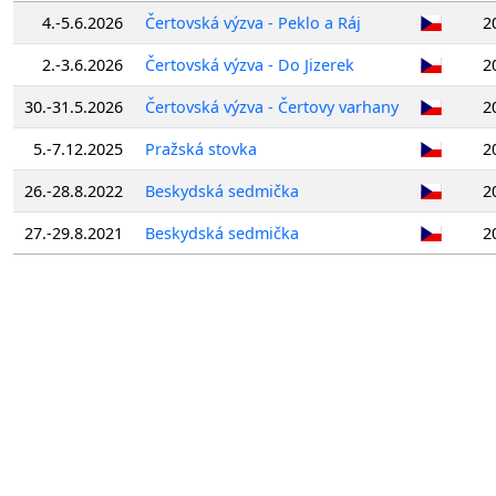
4.-5.6.2026
Čertovská výzva - Peklo a Ráj
2
2.-3.6.2026
Čertovská výzva - Do Jizerek
2
30.-31.5.2026
Čertovská výzva - Čertovy varhany
2
5.-7.12.2025
Pražská stovka
2
26.-28.8.2022
Beskydská sedmička
2
27.-29.8.2021
Beskydská sedmička
2