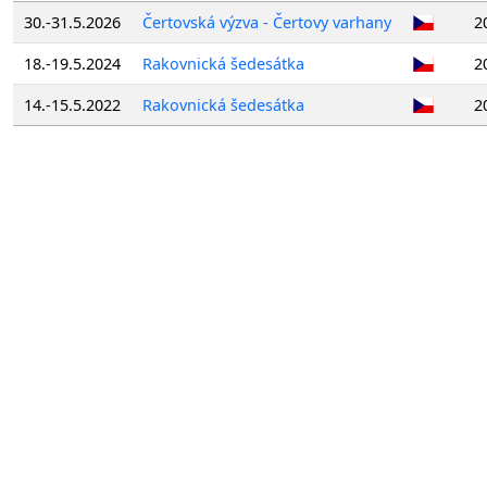
30.-31.5.2026
Čertovská výzva - Čertovy varhany
2
18.-19.5.2024
Rakovnická šedesátka
2
14.-15.5.2022
Rakovnická šedesátka
2