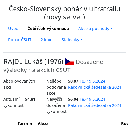
Česko-Slovenský pohár v ultratrailu
(nový server)
Úvod
Žebříček výkonnosti
Akce a pochody
Pohár ČSUT
2.linie
Statistiky
RAJDL Lukáš (1976)
Dosažené
výsledky na akcích ČSUT
Absolovovaných
3
Nejlépe
58.07
18.-19.5.2024
akcí:
bodovaná
Rakovnická šedesátka 2024
akce:
Aktuální
54.81
Nejvyšší
56.04
18.-19.5.2024
výkonnost:
dosažená
Rakovnická šedesátka 2024
výkonnost:
Termín
Akce
Roč