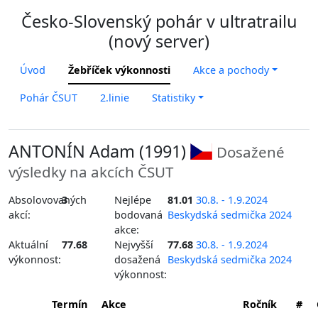
Česko-Slovenský pohár v ultratrailu
(nový server)
Úvod
Žebříček výkonnosti
Akce a pochody
Pohár ČSUT
2.linie
Statistiky
ANTONÍN Adam (1991)
Dosažené
výsledky na akcích ČSUT
Absolovovaných
3
Nejlépe
81.01
30.8. - 1.9.2024
akcí:
bodovaná
Beskydská sedmička 2024
akce:
Aktuální
77.68
Nejvyšší
77.68
30.8. - 1.9.2024
výkonnost:
dosažená
Beskydská sedmička 2024
výkonnost:
Termín
Akce
Ročník
#