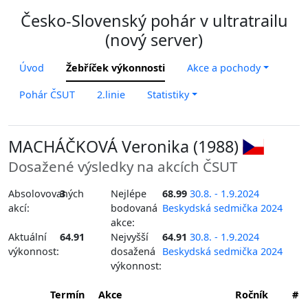
Česko-Slovenský pohár v ultratrailu
(nový server)
Úvod
Žebříček výkonnosti
Akce a pochody
Pohár ČSUT
2.linie
Statistiky
MACHÁČKOVÁ Veronika (1988)
Dosažené výsledky na akcích ČSUT
Absolovovaných
3
Nejlépe
68.99
30.8. - 1.9.2024
akcí:
bodovaná
Beskydská sedmička 2024
akce:
Aktuální
64.91
Nejvyšší
64.91
30.8. - 1.9.2024
výkonnost:
dosažená
Beskydská sedmička 2024
výkonnost:
Termín
Akce
Ročník
#