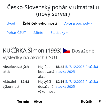
Česko-Slovenský pohár v ultratrailu
(nový server)
Úvod
Žebříček výkonnosti
Akce a pochody
Pohár ČSUT
2.linie
Statistiky
KUČÍRKA Šimon (1993)
Dosažené
výsledky na akcích ČSUT
Absolovovaných
4
Nejlépe
88.48
5.-7.12.2025 Pražská
akcí:
bodovaná
stovka 2025
akce:
Aktuální
82.98
Nejvyšší
82.98
5.-7.12.2025 Pražská
výkonnost:
dosažená
stovka 2025
výkonnost:
Termín
Akce
Ročník
#