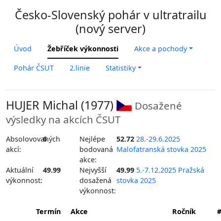
Česko-Slovenský pohár v ultratrailu
(nový server)
Úvod
Žebříček výkonnosti
Akce a pochody
Pohár ČSUT
2.linie
Statistiky
HUJER Michal (1977)
Dosažené
výsledky na akcích ČSUT
Absolovovaných
6
Nejlépe
52.72
28.-29.6.2025
akcí:
bodovaná
Malofatranská stovka 2025
akce:
Aktuální
49.99
Nejvyšší
49.99
5.-7.12.2025 Pražská
výkonnost:
dosažená
stovka 2025
výkonnost:
Termín
Akce
Ročník