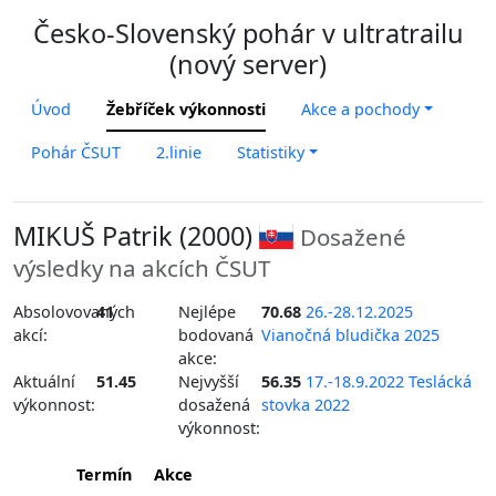
Česko-Slovenský pohár v ultratrailu
(nový server)
Úvod
Žebříček výkonnosti
Akce a pochody
Pohár ČSUT
2.linie
Statistiky
MIKUŠ Patrik (2000)
Dosažené
výsledky na akcích ČSUT
Absolovovaných
41
Nejlépe
70.68
26.-28.12.2025
akcí:
bodovaná
Vianočná bludička 2025
akce:
Aktuální
51.45
Nejvyšší
56.35
17.-18.9.2022 Teslácká
výkonnost:
dosažená
stovka 2022
výkonnost:
Termín
Akce