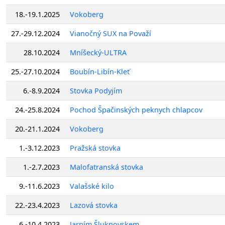
18.-19.1.2025
Vokoberg
27.-29.12.2024
Vianočný SUX na Považí
28.10.2024
Mníšecký-ULTRA
25.-27.10.2024
Boubín-Libín-Kleť
6.-8.9.2024
Stovka Podyjím
24.-25.8.2024
Pochod Špačinských peknych chlapcov
20.-21.1.2024
Vokoberg
1.-3.12.2023
Pražská stovka
1.-2.7.2023
Malofatranská stovka
9.-11.6.2023
Valašské kilo
22.-23.4.2023
Lazová stovka
6.-10.4.2023
Jarním Šluknovskem