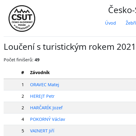
Česko-S
Úvod
Žebř
Loučení s turistickým rokem 202
Počet finišerů:
49
#
Závodník
1
ORAVEC Matej
2
HEREJT Petr
2
HARČARÍK Jozef
4
POKORNÝ Václav
5
VAINERT Jiří