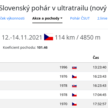
lovenský pohár v ultratrailu (nový
íček výkonnosti
Akce a pochody
Pohár ČSUT
2.linie
1
12.-14.11.2021
114 km / 4850 m
Koeficient pochodu:
101.46
Čas
1996
13:23:40
1976
16:23:43
1978
16:23:43
1978
17:04:45
1970
17:32:57