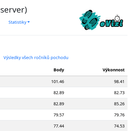
 server)
Statistiky
Výsledky všech ročníků pochodu
Body
Výkonnost
101.46
98.41
82.89
82.73
82.89
85.26
79.57
79.76
77.44
74.53