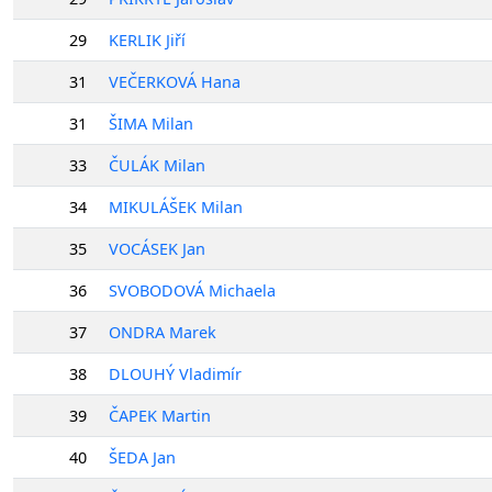
29
KERLIK Jiří
31
VEČERKOVÁ Hana
31
ŠIMA Milan
33
ČULÁK Milan
34
MIKULÁŠEK Milan
35
VOCÁSEK Jan
36
SVOBODOVÁ Michaela
37
ONDRA Marek
38
DLOUHÝ Vladimír
39
ČAPEK Martin
40
ŠEDA Jan