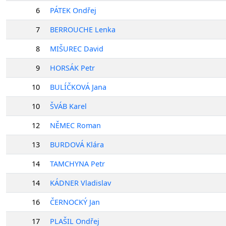
6
PÁTEK Ondřej
7
BERROUCHE Lenka
8
MIŠUREC David
9
HORSÁK Petr
10
BULÍČKOVÁ Jana
10
ŠVÁB Karel
12
NĚMEC Roman
13
BURDOVÁ Klára
14
TAMCHYNA Petr
14
KÁDNER Vladislav
16
ČERNOCKÝ Jan
17
PLAŠIL Ondřej