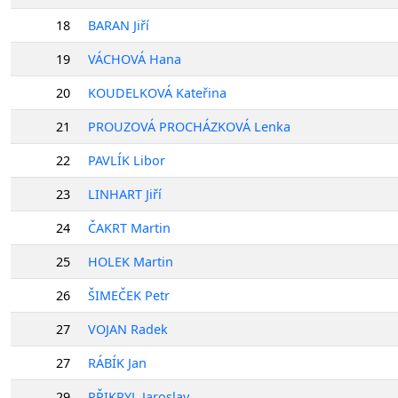
18
BARAN Jiří
19
VÁCHOVÁ Hana
20
KOUDELKOVÁ Kateřina
21
PROUZOVÁ PROCHÁZKOVÁ Lenka
22
PAVLÍK Libor
23
LINHART Jiří
24
ČAKRT Martin
25
HOLEK Martin
26
ŠIMEČEK Petr
27
VOJAN Radek
27
RÁBÍK Jan
29
PŘIKRYL Jaroslav