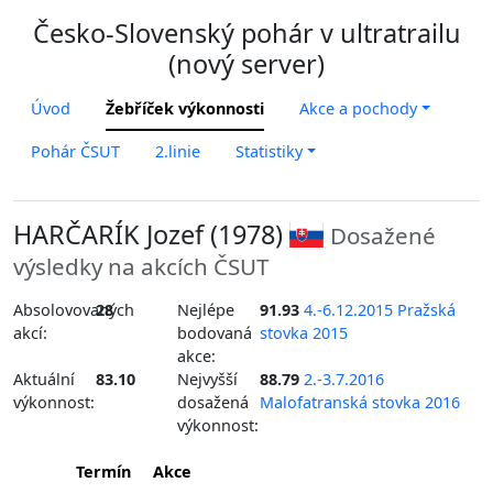
Česko-Slovenský pohár v ultratrailu
(nový server)
Úvod
Žebříček výkonnosti
Akce a pochody
Pohár ČSUT
2.linie
Statistiky
HARČARÍK Jozef (1978)
Dosažené
výsledky na akcích ČSUT
Absolovovaných
28
Nejlépe
91.93
4.-6.12.2015 Pražská
akcí:
bodovaná
stovka 2015
akce:
Aktuální
83.10
Nejvyšší
88.79
2.-3.7.2016
výkonnost:
dosažená
Malofatranská stovka 2016
výkonnost:
Termín
Akce