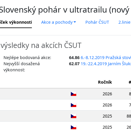
lovenský pohár v ultratrailu (nový
íček výkonnosti
Akce a pochody
Pohár ČSUT
2.linie
výsledky na akcích ČSUT
Nejlépe bodovaná akce:
64.86
6.-8.12.2019 Pražská sto
Nejvyšší dosažená
62.07
19.-22.4.2019 Jarním Šl
výkonnost:
Ročník
2026
2026
2025
8
2025
2