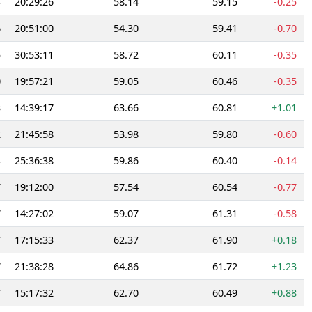
4
20:29:26
58.14
59.15
-0.25
6
20:51:00
54.30
59.41
-0.70
5
30:53:11
58.72
60.11
-0.35
0
19:57:21
59.05
60.46
-0.35
3
14:39:17
63.66
60.81
+1.01
2
21:45:58
53.98
59.80
-0.60
4
25:36:38
59.86
60.40
-0.14
7
19:12:00
57.54
60.54
-0.77
7
14:27:02
59.07
61.31
-0.58
7
17:15:33
62.37
61.90
+0.18
7
21:38:28
64.86
61.72
+1.23
7
15:17:32
62.70
60.49
+0.88