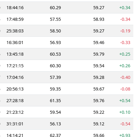
0
18:44:16
60.29
59.27
+0.34
4
17:48:59
57.55
58.93
-0.34
0
25:38:03
58.50
59.27
-0.19
1
16:36:01
56.93
59.46
-0.33
6
13:45:18
60.53
59.79
+0.25
9
17:21:15
60.30
59.54
+0.26
7
17:04:16
57.39
59.28
-0.40
6
20:56:13
59.35
59.67
-0.08
5
27:28:18
61.35
59.76
+0.54
9
21:23:12
59.54
59.22
+0.10
0
31:31:01
56.13
59.12
-0.54
3
14:14:21
62.37
59.66
+0.93