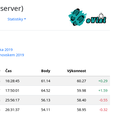
 server)
Statistiky
vka 2019
uknovskem 2019
#
Čas
Body
Výkonnost
8
16:28:45
61.14
60.27
+0.29
7
17:50:01
64.52
59.98
+1.59
8
25:56:17
56.13
58.40
-0.55
6
26:31:37
54.11
58.95
-0.32