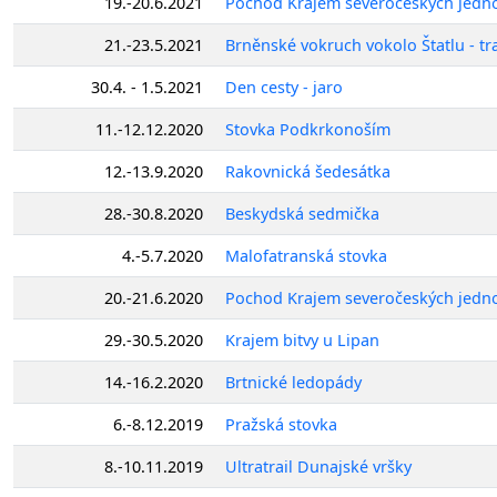
19.-20.6.2021
Pochod Krajem severočeských jedn
21.-23.5.2021
Brněnské vokruch vokolo Štatlu - t
30.4. - 1.5.2021
Den cesty - jaro
11.-12.12.2020
Stovka Podkrkonoším
12.-13.9.2020
Rakovnická šedesátka
28.-30.8.2020
Beskydská sedmička
4.-5.7.2020
Malofatranská stovka
20.-21.6.2020
Pochod Krajem severočeských jedn
29.-30.5.2020
Krajem bitvy u Lipan
14.-16.2.2020
Brtnické ledopády
6.-8.12.2019
Pražská stovka
8.-10.11.2019
Ultratrail Dunajské vršky