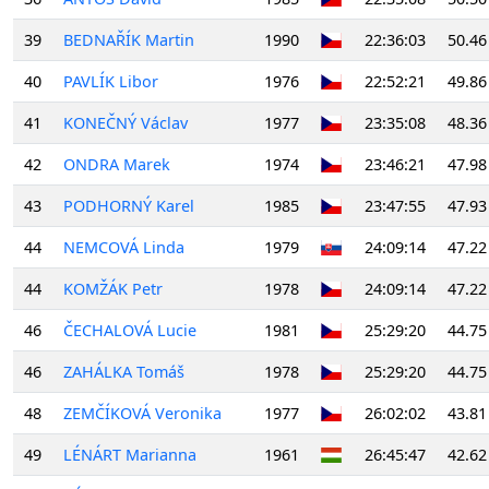
39
BEDNAŘÍK Martin
1990
22:36:03
50.46
40
PAVLÍK Libor
1976
22:52:21
49.86
41
KONEČNÝ Václav
1977
23:35:08
48.36
42
ONDRA Marek
1974
23:46:21
47.98
43
PODHORNÝ Karel
1985
23:47:55
47.93
44
NEMCOVÁ Linda
1979
24:09:14
47.22
44
KOMŽÁK Petr
1978
24:09:14
47.22
46
ČECHALOVÁ Lucie
1981
25:29:20
44.75
46
ZAHÁLKA Tomáš
1978
25:29:20
44.75
48
ZEMČÍKOVÁ Veronika
1977
26:02:02
43.81
49
LÉNÁRT Marianna
1961
26:45:47
42.62