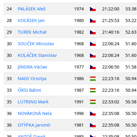
24
PALÁSEK Aleš
1974
21:22:00
53.38
28
VOCÁSEK Jan
1980
21:25:53
53.22
29
TUREK Michal
1982
21:40:16
52.63
30
SOUČEK Miroslav
1968
22:06:24
51.60
30
KOLÁČEK Stanislav
1968
22:06:24
51.60
32
JINDRA Václav
1977
22:06:50
51.58
33
NAGY Orsolya
1986
22:23:16
50.94
33
ŐRSI Bálint
1987
22:23:16
50.94
35
LUTRING Mark
1991
22:33:02
50.58
36
NOVÁKOVÁ Nela
1996
22:35:08
50.50
36
OTÝPKA Jaromír
1981
22:35:08
50.50
36
ANTOŠ David
1985
22:35:08
50.50