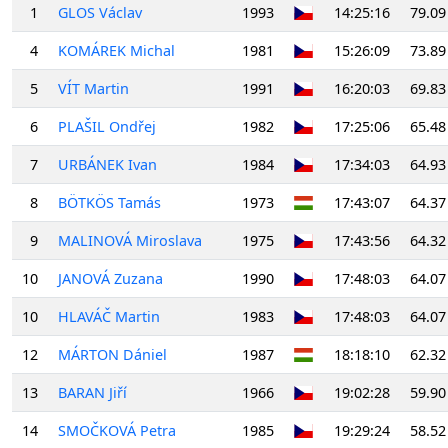
1
GLOS Václav
1993
14:25:16
79.09
4
KOMÁREK Michal
1981
15:26:09
73.89
5
VÍT Martin
1991
16:20:03
69.83
6
PLAŠIL Ondřej
1982
17:25:06
65.48
7
URBÁNEK Ivan
1984
17:34:03
64.93
8
BÖTKÖS Tamás
1973
17:43:07
64.37
9
MALINOVÁ Miroslava
1975
17:43:56
64.32
10
JANOVÁ Zuzana
1990
17:48:03
64.07
10
HLAVÁČ Martin
1983
17:48:03
64.07
12
MÁRTON Dániel
1987
18:18:10
62.32
13
BARAN Jiří
1966
19:02:28
59.90
14
SMOČKOVÁ Petra
1985
19:29:24
58.52