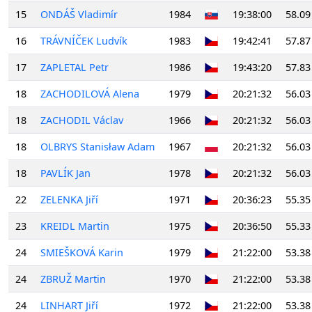
15
ONDÁŠ Vladimír
1984
19:38:00
58.09
16
TRÁVNÍČEK Ludvík
1983
19:42:41
57.87
17
ZAPLETAL Petr
1986
19:43:20
57.83
18
ZACHODILOVÁ Alena
1979
20:21:32
56.03
18
ZACHODIL Václav
1966
20:21:32
56.03
18
OLBRYS Stanisław Adam
1967
20:21:32
56.03
18
PAVLÍK Jan
1978
20:21:32
56.03
22
ZELENKA Jiří
1971
20:36:23
55.35
23
KREIDL Martin
1975
20:36:50
55.33
24
SMIEŠKOVÁ Karin
1979
21:22:00
53.38
24
ZBRUŽ Martin
1970
21:22:00
53.38
24
LINHART Jiří
1972
21:22:00
53.38