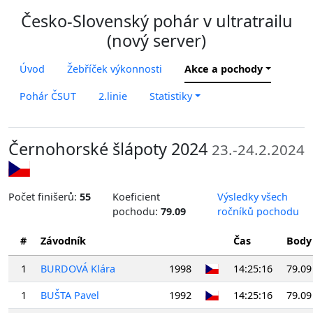
Česko-Slovenský pohár v ultratrailu
(nový server)
Úvod
Žebříček výkonnosti
Akce a pochody
Pohár ČSUT
2.linie
Statistiky
Černohorské šlápoty 2024
23.-24.2.2024
Počet finišerů:
55
Koeficient
Výsledky všech
pochodu:
79.09
ročníků pochodu
#
Závodník
Čas
Body
1
BURDOVÁ Klára
1998
14:25:16
79.09
1
BUŠTA Pavel
1992
14:25:16
79.09