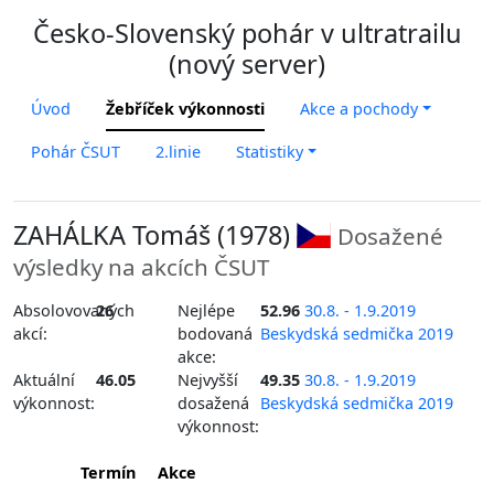
Česko-Slovenský pohár v ultratrailu
(nový server)
Úvod
Žebříček výkonnosti
Akce a pochody
Pohár ČSUT
2.linie
Statistiky
ZAHÁLKA Tomáš (1978)
Dosažené
výsledky na akcích ČSUT
Absolovovaných
26
Nejlépe
52.96
30.8. - 1.9.2019
akcí:
bodovaná
Beskydská sedmička 2019
akce:
Aktuální
46.05
Nejvyšší
49.35
30.8. - 1.9.2019
výkonnost:
dosažená
Beskydská sedmička 2019
výkonnost:
Termín
Akce