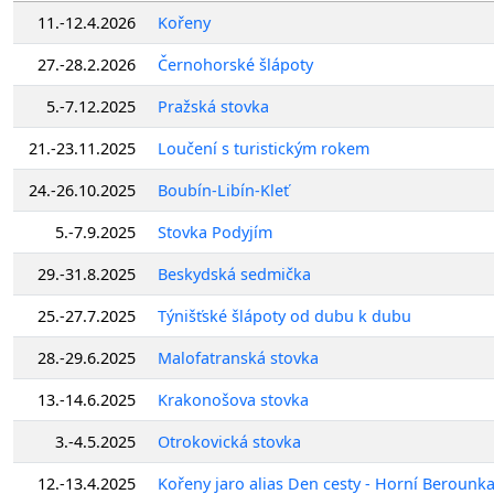
11.-12.4.2026
Kořeny
27.-28.2.2026
Černohorské šlápoty
5.-7.12.2025
Pražská stovka
21.-23.11.2025
Loučení s turistickým rokem
24.-26.10.2025
Boubín-Libín-Kleť
5.-7.9.2025
Stovka Podyjím
29.-31.8.2025
Beskydská sedmička
25.-27.7.2025
Týnišťské šlápoty od dubu k dubu
28.-29.6.2025
Malofatranská stovka
13.-14.6.2025
Krakonošova stovka
3.-4.5.2025
Otrokovická stovka
12.-13.4.2025
Kořeny jaro alias Den cesty - Horní Berounk