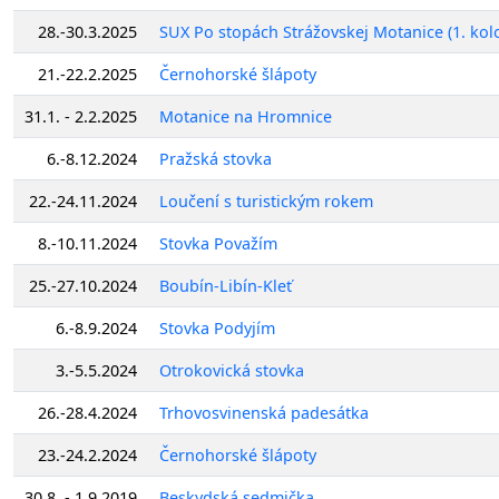
28.-30.3.2025
SUX Po stopách Strážovskej Motanice (1. kol
21.-22.2.2025
Černohorské šlápoty
31.1. - 2.2.2025
Motanice na Hromnice
6.-8.12.2024
Pražská stovka
22.-24.11.2024
Loučení s turistickým rokem
8.-10.11.2024
Stovka Považím
25.-27.10.2024
Boubín-Libín-Kleť
6.-8.9.2024
Stovka Podyjím
3.-5.5.2024
Otrokovická stovka
26.-28.4.2024
Trhovosvinenská padesátka
23.-24.2.2024
Černohorské šlápoty
30.8. - 1.9.2019
Beskydská sedmička