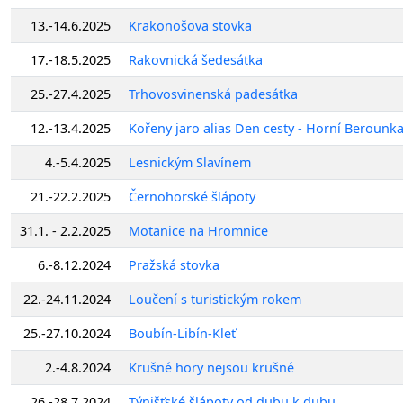
13.-14.6.2025
Krakonošova stovka
17.-18.5.2025
Rakovnická šedesátka
25.-27.4.2025
Trhovosvinenská padesátka
12.-13.4.2025
Kořeny jaro alias Den cesty - Horní Berounk
4.-5.4.2025
Lesnickým Slavínem
21.-22.2.2025
Černohorské šlápoty
31.1. - 2.2.2025
Motanice na Hromnice
6.-8.12.2024
Pražská stovka
22.-24.11.2024
Loučení s turistickým rokem
25.-27.10.2024
Boubín-Libín-Kleť
2.-4.8.2024
Krušné hory nejsou krušné
26.-28.7.2024
Týnišťské šlápoty od dubu k dubu