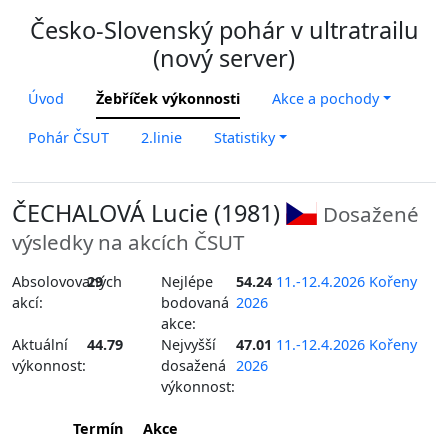
Česko-Slovenský pohár v ultratrailu
(nový server)
Úvod
Žebříček výkonnosti
Akce a pochody
Pohár ČSUT
2.linie
Statistiky
ČECHALOVÁ Lucie (1981)
Dosažené
výsledky na akcích ČSUT
Absolovovaných
29
Nejlépe
54.24
11.-12.4.2026 Kořeny
akcí:
bodovaná
2026
akce:
Aktuální
44.79
Nejvyšší
47.01
11.-12.4.2026 Kořeny
výkonnost:
dosažená
2026
výkonnost:
Termín
Akce