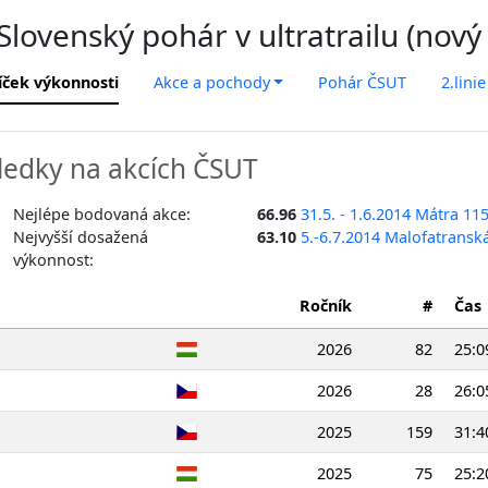
lovenský pohár v ultratrailu (nový
íček výkonnosti
Akce a pochody
Pohár ČSUT
2.linie
ledky na akcích ČSUT
Nejlépe bodovaná akce:
66.96
31.5. - 1.6.2014 Mátra 11
Nejvyšší dosažená
63.10
5.-6.7.2014 Malofatransk
výkonnost:
Ročník
#
Čas
2026
82
25:0
2026
28
26:0
2025
159
31:4
2025
75
25:2