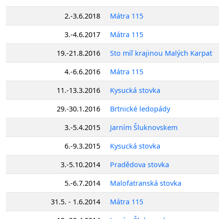
2.-3.6.2018
Mátra 115
3.-4.6.2017
Mátra 115
19.-21.8.2016
Sto míľ krajinou Malých Karpat
4.-6.6.2016
Mátra 115
11.-13.3.2016
Kysucká stovka
29.-30.1.2016
Brtnické ledopády
3.-5.4.2015
Jarním Šluknovskem
6.-9.3.2015
Kysucká stovka
3.-5.10.2014
Pradědova stovka
5.-6.7.2014
Malofatranská stovka
31.5. - 1.6.2014
Mátra 115