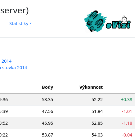
 server)
Statistiky
5 2014
á stovka 2014
Body
Výkonnost
9:36
53.35
52.22
+0.38
5:39
47.56
51.84
-1.01
0:52
45.95
52.85
-1.18
0:22
53.87
54.03
-0.04