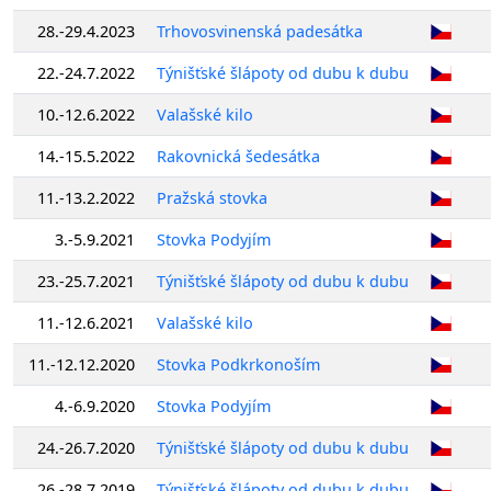
28.-29.4.2023
Trhovosvinenská padesátka
22.-24.7.2022
Týnišťské šlápoty od dubu k dubu
10.-12.6.2022
Valašské kilo
14.-15.5.2022
Rakovnická šedesátka
11.-13.2.2022
Pražská stovka
3.-5.9.2021
Stovka Podyjím
23.-25.7.2021
Týnišťské šlápoty od dubu k dubu
11.-12.6.2021
Valašské kilo
11.-12.12.2020
Stovka Podkrkonoším
4.-6.9.2020
Stovka Podyjím
24.-26.7.2020
Týnišťské šlápoty od dubu k dubu
26.-28.7.2019
Týnišťské šlápoty od dubu k dubu