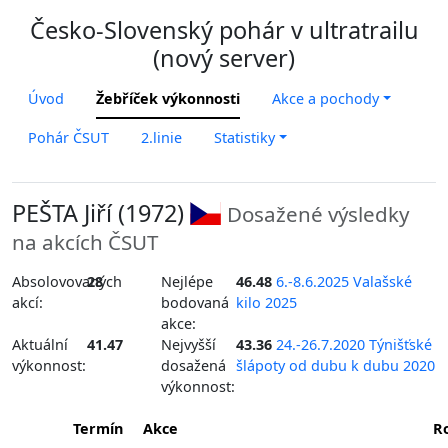
Česko-Slovenský pohár v ultratrailu
(nový server)
Úvod
Žebříček výkonnosti
Akce a pochody
Pohár ČSUT
2.linie
Statistiky
PEŠTA Jiří (1972)
Dosažené výsledky
na akcích ČSUT
Absolovovaných
28
Nejlépe
46.48
6.-8.6.2025 Valašské
akcí:
bodovaná
kilo 2025
akce:
Aktuální
41.47
Nejvyšší
43.36
24.-26.7.2020 Týnišťské
výkonnost:
dosažená
šlápoty od dubu k dubu 2020
výkonnost:
Termín
Akce
R