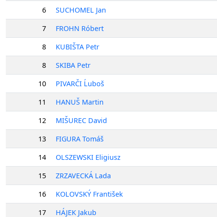
6
SUCHOMEL Jan
7
FROHN Róbert
8
KUBIŠTA Petr
8
SKIBA Petr
10
PIVARČI Ĺuboš
11
HANUŠ Martin
12
MIŠUREC David
13
FIGURA Tomáš
14
OLSZEWSKI Eligiusz
15
ZRZAVECKÁ Lada
16
KOLOVSKÝ František
17
HÁJEK Jakub