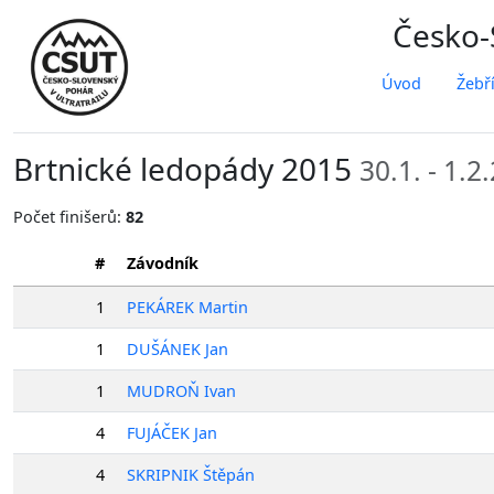
Česko-S
Úvod
Žebř
Brtnické ledopády 2015
30.1. - 1.2
Počet finišerů:
82
#
Závodník
1
PEKÁREK Martin
1
DUŠÁNEK Jan
1
MUDROŇ Ivan
4
FUJÁČEK Jan
4
SKRIPNIK Štěpán