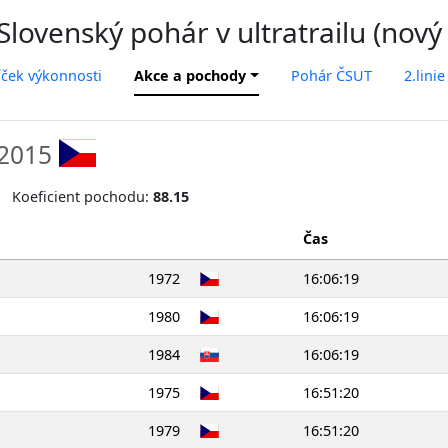
lovenský pohár v ultratrailu (nový
íček výkonnosti
Akce a pochody
Pohár ČSUT
2.linie
.2015
Koeficient pochodu:
88.15
Čas
1972
16:06:19
1980
16:06:19
1984
16:06:19
1975
16:51:20
1979
16:51:20