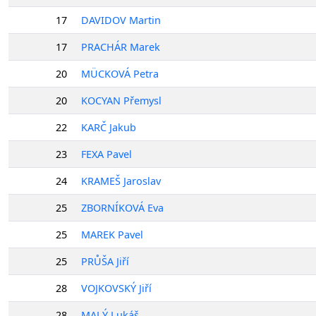
17
DAVIDOV Martin
17
PRACHÁR Marek
20
MÜCKOVÁ Petra
20
KOCYAN Přemysl
22
KARČ Jakub
23
FEXA Pavel
24
KRAMEŠ Jaroslav
25
ZBORNÍKOVÁ Eva
25
MAREK Pavel
25
PRŮŠA Jiří
28
VOJKOVSKÝ Jiří
28
MALÝ Lukáš