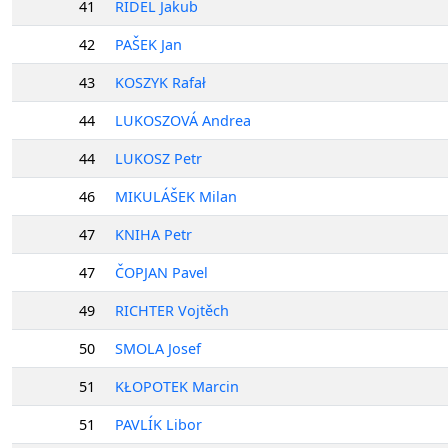
41
ŘÍDEL Jakub
42
PAŠEK Jan
43
KOSZYK Rafał
44
LUKOSZOVÁ Andrea
44
LUKOSZ Petr
46
MIKULÁŠEK Milan
47
KNIHA Petr
47
ČOPJAN Pavel
49
RICHTER Vojtěch
50
SMOLA Josef
51
KŁOPOTEK Marcin
51
PAVLÍK Libor