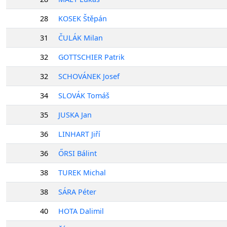
28
KOSEK Štěpán
31
ČULÁK Milan
32
GOTTSCHIER Patrik
32
SCHOVÁNEK Josef
34
SLOVÁK Tomáš
35
JUSKA Jan
36
LINHART Jiří
36
ŐRSI Bálint
38
TUREK Michal
38
SÁRA Péter
40
HOTA Dalimil