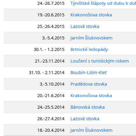
24.-26.7.2015
Týnišťské šlápoty od dubu k du
19.-20.6.2015
Krakonošova stovka
25.-26.4.2015
Lazová stovka
3.-5.4.2015
Jarním Šluknovskem
30.1. - 1.2.2015
Brtnické ledopády
21.-23.11.2014
Loučení s turistickým rokem
31.10. - 2.11.2014
Boubín-Libín-Kleť
3.-5.10.2014
Pradědova stovka
20.-21.6.2014
Krakonošova stovka
24.-25.5.2014
Bánovská stovka
26.-27.4.2014
Lazová stovka
18.-20.4.2014
Jarním Šluknovskem