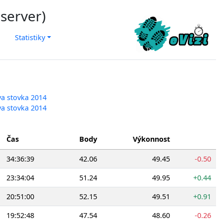
 server)
Statistiky
va stovka 2014
va stovka 2014
Čas
Body
Výkonnost
34:36:39
42.06
49.45
-0.50
23:34:04
51.24
49.95
+0.44
20:51:00
52.15
49.51
+0.91
19:52:48
47.54
48.60
-0.26