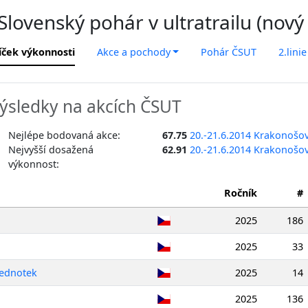
lovenský pohár v ultratrailu (nový
íček výkonnosti
Akce a pochody
Pohár ČSUT
2.linie
ýsledky na akcích ČSUT
Nejlépe bodovaná akce:
67.75
20.-21.6.2014 Krakonošo
Nejvyšší dosažená
62.91
20.-21.6.2014 Krakonošo
výkonnost:
Ročník
#
2025
186
2025
33
jednotek
2025
14
2025
136