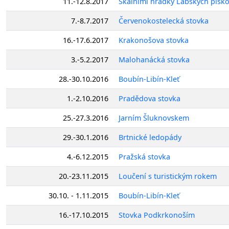
11.-12.8.2017
Skalními hrádky Labských písk
7.-8.7.2017
Červenokostelecká stovka
16.-17.6.2017
Krakonošova stovka
3.-5.2.2017
Malohanácká stovka
28.-30.10.2016
Boubín-Libín-Kleť
1.-2.10.2016
Pradědova stovka
25.-27.3.2016
Jarním Šluknovskem
29.-30.1.2016
Brtnické ledopády
4.-6.12.2015
Pražská stovka
20.-23.11.2015
Loučení s turistickým rokem
30.10. - 1.11.2015
Boubín-Libín-Kleť
16.-17.10.2015
Stovka Podkrkonoším