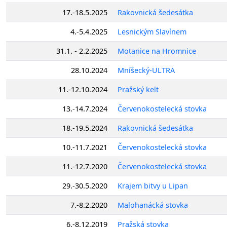
17.-18.5.2025
Rakovnická šedesátka
4.-5.4.2025
Lesnickým Slavínem
31.1. - 2.2.2025
Motanice na Hromnice
28.10.2024
Mníšecký-ULTRA
11.-12.10.2024
Pražský kelt
13.-14.7.2024
Červenokostelecká stovka
18.-19.5.2024
Rakovnická šedesátka
10.-11.7.2021
Červenokostelecká stovka
11.-12.7.2020
Červenokostelecká stovka
29.-30.5.2020
Krajem bitvy u Lipan
7.-8.2.2020
Malohanácká stovka
6.-8.12.2019
Pražská stovka