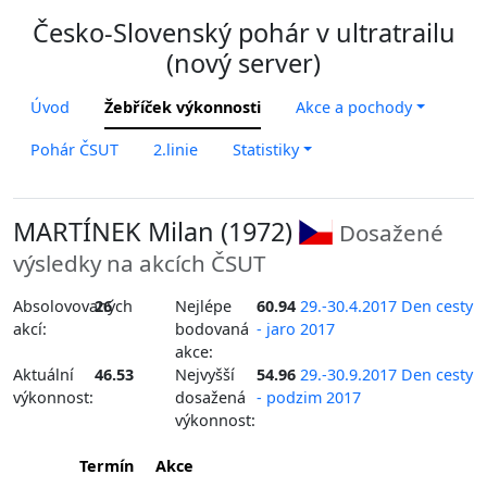
Česko-Slovenský pohár v ultratrailu
(nový server)
Úvod
Žebříček výkonnosti
Akce a pochody
Pohár ČSUT
2.linie
Statistiky
MARTÍNEK Milan (1972)
Dosažené
výsledky na akcích ČSUT
Absolovovaných
26
Nejlépe
60.94
29.-30.4.2017 Den cesty
akcí:
bodovaná
- jaro 2017
akce:
Aktuální
46.53
Nejvyšší
54.96
29.-30.9.2017 Den cesty
výkonnost:
dosažená
- podzim 2017
výkonnost:
Termín
Akce