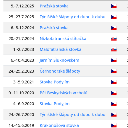
5.-7.12.2025
Pražská stovka
25.-27.7.2025
Týnišťské šlápoty od dubu k dubu
6.-8.12.2024
Pražská stovka
20.-21.7.2024
Nízkotatranská stíhačka
1.-2.7.2023
Malofatranská stovka
6.-10.4.2023
Jarním Šluknovskem
24.-25.2.2023
Černohorské šlápoty
3.-5.9.2021
Stovka Podyjím
9.-11.10.2020
Pět Beskydských vrcholů
4.-6.9.2020
Stovka Podyjím
24.-26.7.2020
Týnišťské šlápoty od dubu k dubu
14.-15.6.2019
Krakonošova stovka