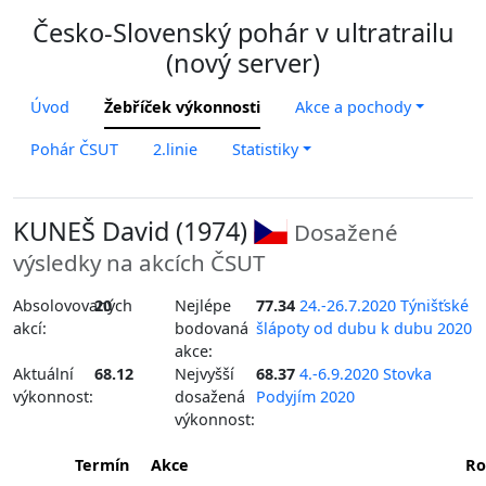
Česko-Slovenský pohár v ultratrailu
(nový server)
Úvod
Žebříček výkonnosti
Akce a pochody
Pohár ČSUT
2.linie
Statistiky
KUNEŠ David (1974)
Dosažené
výsledky na akcích ČSUT
Absolovovaných
20
Nejlépe
77.34
24.-26.7.2020 Týnišťské
akcí:
bodovaná
šlápoty od dubu k dubu 2020
akce:
Aktuální
68.12
Nejvyšší
68.37
4.-6.9.2020 Stovka
výkonnost:
dosažená
Podyjím 2020
výkonnost:
Termín
Akce
Ro